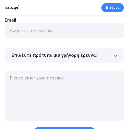
επαφή
Έπειτα
Email
Επιλέξτε πρότυπα μια γρήγορη έρευνα:
Τιμή προϊόντος
Min.order quantity
Vraag een staal aan
Meer details