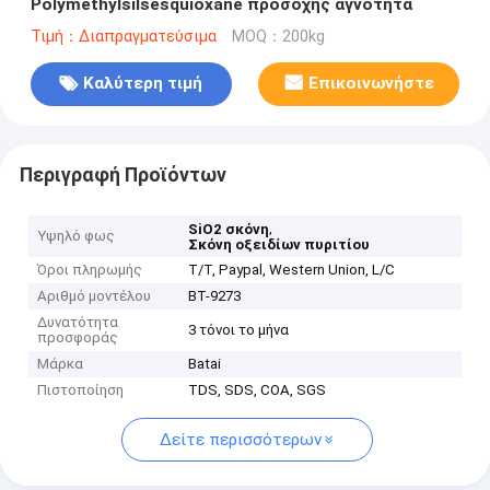
Polymethylsilsesquioxane προσοχής αγνότητα
Τιμή：Διαπραγματεύσιμα
MOQ：200kg
Καλύτερη τιμή
Επικοινωνήστε
Περιγραφή Προϊόντων
,
SiO2 σκόνη
Υψηλό φως
Σκόνη οξειδίων πυριτίου
Όροι πληρωμής
T/T, Paypal, Western Union, L/C
Αριθμό μοντέλου
BT-9273
Δυνατότητα
3 τόνοι το μήνα
προσφοράς
Μάρκα
Batai
Πιστοποίηση
TDS, SDS, COA, SGS
Δείτε περισσότερων