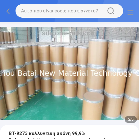
2
/
5
BT-9273 καλλυντική σκόνη 99,9%