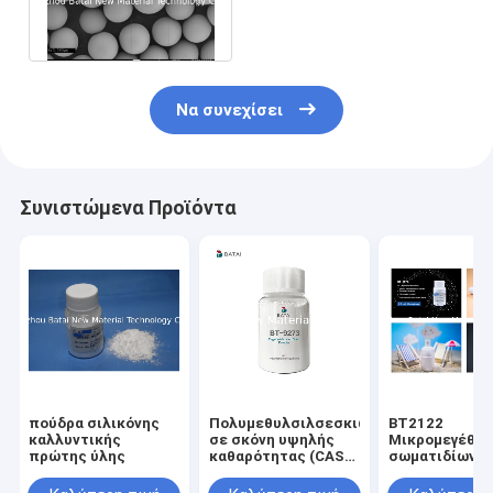
Polymethylsilsesquioxane
προσοχής αγνότητα
Να συνεχίσει
Συνιστώμενα Προϊόντα
πούδρα σιλικόνης
Πολυμεθυλσιλσεσκιωξάνη
BT2122
καλλυντικής
σε σκόνη υψηλής
Μικρομεγέθη
πρώτης ύλης
καθαρότητας (CAS
σωματιδίων
68554-70-1) για ματ
καλλυντικά