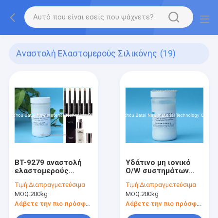
Αναστολή Ελαστομερούς Σιλικόνης
(19)
BT-9279 αναστολή
Υδάτινο μη ιονικό
ελαστομερούς
O/W συστημάτων
σιλικόνης για την
γαλακτώδες άσπρο
Τιμή:
Διαπραγματεύσιμα
Τιμή:
Διαπραγματεύσιμα
κρέμα
υγρό αναστολής
MOQ:
200kg
MOQ:
200kg
ματιών/Sunscreen
γαλακτώματος
δερμάτων
σιλικόνης
Λάβετε την πιο πρόσφατη τιμή
Λάβετε την πιο πρόσφατη τιμή