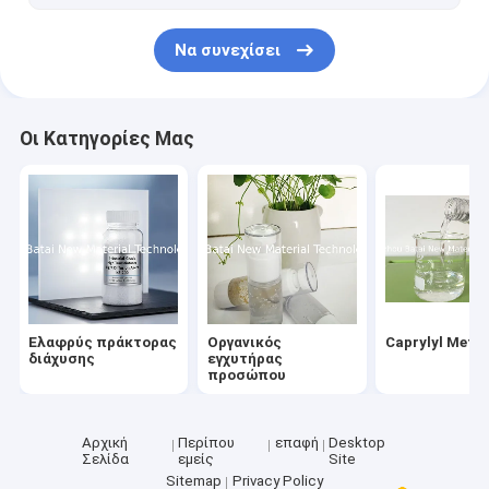
Αμινο πετρέλαιο σιλικόνης
Να συνεχίσει
ΠΕΤΡΕΛΑΙΟ ΣΙΛΙΚΟΝΗΣ
Trimethylsiloxysilicate
Οι Κατηγορίες Μας
Sunscreen πράκτορας
Ελαφρύς πράκτορας
Οργανικός
Caprylyl Meth
διάχυσης
εγχυτήρας
προσώπου
Αρχική
Περίπου
επαφή
Desktop
Σελίδα
εμείς
Site
Sitemap
Privacy Policy