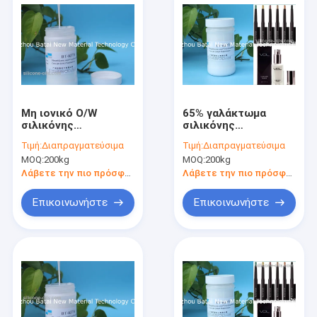
Μη ιονικό O/W
65% γαλάκτωμα
σιλικόνης
σιλικόνης
γαλάκτωμα
ελαστομερούς
Τιμή:
Διαπραγματεύσιμα
Τιμή:
Διαπραγματεύσιμα
ελαστομερούς
στερεού
MOQ:
200kg
MOQ:
200kg
άριστο διαδίδοντας
περιεχομένου που
2 έτη ζωής του
προστίθεται άμεσα
Λάβετε την πιο πρόσφατη τιμή
Λάβετε την πιο πρόσφατη τιμή
προϊόντος στο ράφι
στη φάση νερού
Επικοινωνήστε
Επικοινωνήστε
Σπίτι
Προϊόντα
Περίπου εμείς