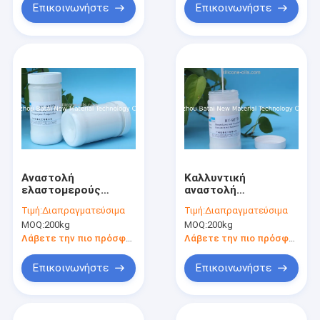
Επικοινωνήστε
Επικοινωνήστε
Αναστολή
Καλλυντική
ελαστομερούς
αναστολή
σιλικόνης/
ελαστομερούς
Τιμή:
Διαπραγματεύσιμα
Τιμή:
Διαπραγματεύσιμα
διμεθυλικό Siloxane
σιλικόνης/διαγώνια
MOQ:
200kg
MOQ:
200kg
βελούδο Tactility
πολυμερής
σκονών
αναστολή BT-9279
Λάβετε την πιο πρόσφατη τιμή
Λάβετε την πιο πρόσφατη τιμή
γαλακτώματος
λεπτό
Επικοινωνήστε
Επικοινωνήστε