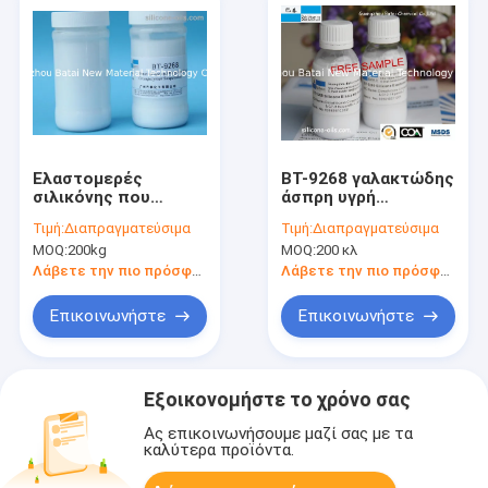
Ελαστομερές
BT-9268 γαλακτώδης
σιλικόνης που
άσπρη υγρή
διασυνδέει την
αναστολή
Τιμή:
Διαπραγματεύσιμα
Τιμή:
Διαπραγματεύσιμα
πολυμερή αναστολή
ελαστομερούς
MOQ:
200kg
MOQ:
200 κλ
για την κρέμα BT-
σιλικόνης με την
9268 ματιών
μαλακός-εστίαση και
Λάβετε την πιο πρόσφατη τιμή
Λάβετε την πιο πρόσφατη τιμή
την ευχάριστη αφή
Επικοινωνήστε
Επικοινωνήστε
Εξοικονομήστε το χρόνο σας
Ας επικοινωνήσουμε μαζί σας με τα
καλύτερα προϊόντα.