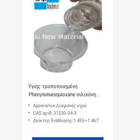
Υγιής τροποποιημένη
Phenylsilsesquioxane σιλικόνη
99,9% αποτελεσματική σύνθεση
Apperance:Διαφανές υγρό
CAS αριθ.:31230-04-3
Δείκτης διάθλασης:1.455~1.467