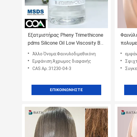
Εξατμιστήρας Pheny Trimethicone
Φαινύλ
pdms Silicone Oil Low Viscosity BT-
πολυμε
6156
6556 Μ
Άλλο Όνομα:Φαινυλοδιμεθικόνη
εμφάν
Φαινυλ
Εμφάνιση:Άχρωμος διαφανής
Σφιχτ
CAS Αρ.:31230-04-3
Συγκεκ
ΕΠΙΚΟΙΝΩΝΉΣΤΕ