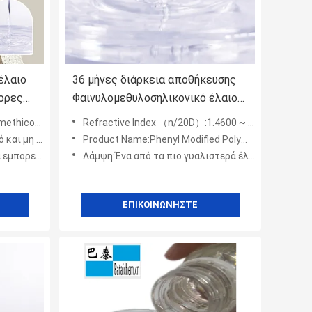
έλαιο
36 μήνες διάρκεια αποθήκευσης
φορες
Φαινυλομεθυλοσηλικονικό έλαιο
για προσωπική φροντίδα και
ethicone
Refractive Index （n/20D）:1.4600 ~ 1.4800
ι
καλλυντικά Αποφύγετε την
μη λιπαρό
Product Name:Phenyl Modified Polymethylsiloxane (TDS BT-6556) Excellent Compatibility with Cosmetic Oils Daily Chemicals Product
υγρασία
μειξη των προσμείξεων
Λάμψη:Ένα από τα πιο γυαλιστερά έλαια σιλικόνης
ΕΠΙΚΟΙΝΩΝΉΣΤΕ