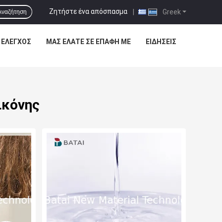
Ζητήστε ένα απόσπασμα
|
Greek
Αναζήτηση
 ΈΛΕΓΧΟΣ
ΜΑΣ ΕΛΆΤΕ ΣΕ ΕΠΑΦΉ ΜΕ
ΕΙΔΉΣΕΙΣ
ικόνης