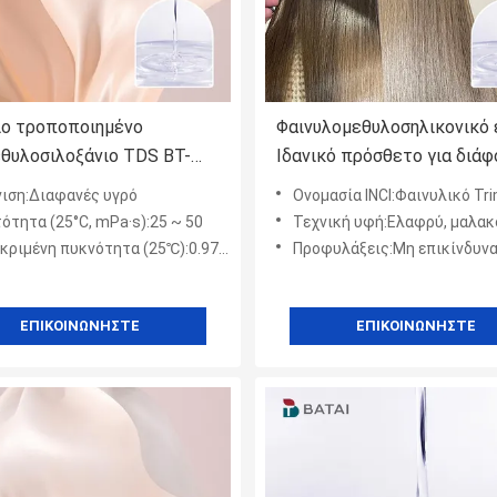
ιο τροποποιημένο
Φαινυλομεθυλοσηλικονικό 
θυλοσιλοξάνιο TDS BT-
Ιδανικό πρόσθετο για διά
εθυλοσιλικονικό έλαιο /
καλλυντικές παρασκευές
ιση:Διαφανές υγρό
Ονομασία INCI:Φαινυλικό Trim
ομεθυλοσιλικονικό έλαιο
Αποφύγετε την υγρασία κα
ότητα (25°C, mPa·s):25 ~ 50
Τεχνική υφή:Ελαφρύ, μαλακό και 
βελτιώστε τις επιδόσεις
ριμένη πυκνότητα (25℃):0.97 ~ 1.05
Προφυλάξεις:Μη επικίνδυνα εμπορεύματα, αποφύγετε την υγρασία και την ανά
ΕΠΙΚΟΙΝΩΝΉΣΤΕ
ΕΠΙΚΟΙΝΩΝΉΣΤΕ