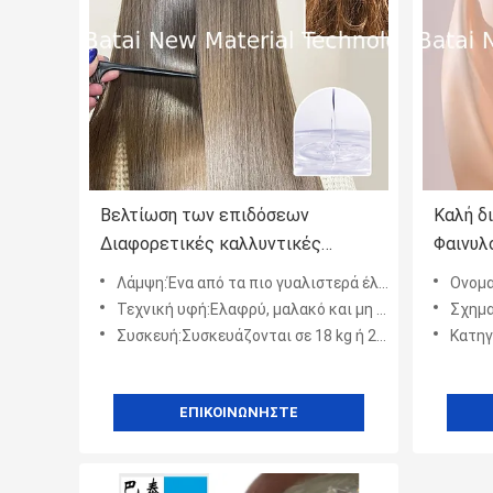
Βελτίωση των επιδόσεων
Καλή δ
Διαφορετικές καλλυντικές
Φαινυλ
συνθέσεις
για δι
Λάμψη:Ένα από τα πιο γυαλιστερά έλαια σιλικόνης
Ονομασ
Φαινυλομεθυλοσιλικονικό υγρό
συνταγ
Τεχνική υφή:Ελαφρύ, μαλακό και μη λιπαρό
Σχηματισμός τα
Διαφανές υγρό
απόδο
Συσκευή:Συσκευάζονται σε 18 kg ή 200 kg με ειδικές επιλογές συσκευασίας
Κατηγορί
ΕΠΙΚΟΙΝΩΝΉΣΤΕ