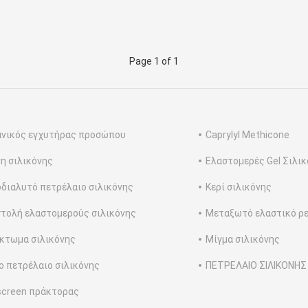
Page 1 of 1
νικός εγχυτήρας προσώπου
Caprylyl Methicone
η σιλικόνης
Ελαστομερές Gel Σιλι
διαλυτό πετρέλαιο σιλικόνης
Κερί σιλικόνης
τολή ελαστομερούς σιλικόνης
Μεταξωτό ελαστικό ρ
κτωμα σιλικόνης
Μίγμα σιλικόνης
ο πετρέλαιο σιλικόνης
ΠΕΤΡΕΛΑΙΟ ΣΙΛΙΚΟΝΗΣ
creen πράκτορας