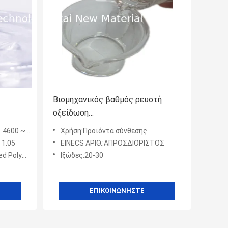
Βιομηχανικός βαθμός ρευστή
οξείδωση
νίου
Polyphenylmethylsiloxane
 ~ 1.4800
Χρήση:Προϊόντα σύνθεσης
όσεων
ανθεκτική
 1.05
EINECS ΑΡΙΘ.:ΑΠΡΟΣΔΙΟΡΙΣΤΟΣ
s Daily Chemicals Product
Ιξώδες:20-30
ΕΠΙΚΟΙΝΩΝΉΣΤΕ