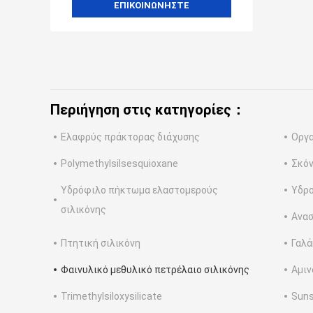
ΕΠΙΚΟΙΝΩΝΉΣΤΕ
Περιήγηση στις κατηγορίες：
Ελαφρύς πράκτορας διάχυσης
Οργα
Polymethylsilsesquioxane
Σκόν
Υδρόφιλο πήκτωμα ελαστομερούς
Υδρο
σιλικόνης
Ανασ
Πτητική σιλικόνη
Γαλά
Φαινυλικό μεθυλικό πετρέλαιο σιλικόνης
Αμιν
Trimethylsiloxysilicate
Suns