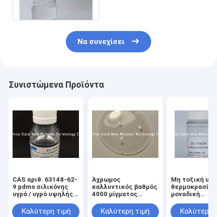
την ευκολία διάχυσης
Να συνεχίσει
Συνιστώμενα Προϊόντα
CAS αριθ. 63148-62-
Άχρωμος
Μη τοξική υψ
9 pdms σιλικόνης
καλλυντικός βαθμός
θερμοκρασίας
υγρό / υγρό υψηλής
4000 μίγματος
μοναδική
θερμοκρασίας
σιλικόνης
σφραγίζοντας
Dimethiconol Cst
σύνδεση 0,94
Καλύτερη τιμή
Καλύτερη τιμή
Καλύτερη 
ιξώδες
πετρελαίου