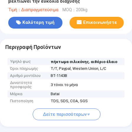
βελτιώνει την ευκολία διάχυσης
Τιμή：Διαπραγματεύσιμα
MOQ：200kg
Καλύτερη τιμή
Επικοινωνήστε
Περιγραφή Προϊόντων
Υψηλό φως
,
πήκτωμα σιλικόνης
αιθέριο έλαιο
Όροι πληρωμής
T/T, Paypal, Western Union, L/C
Αριθμό μοντέλου
BT-1143B
Δυνατότητα
3 τόνοι το μήνα
προσφοράς
Μάρκα
Batai
Πιστοποίηση
TDS, SDS, COA, SGS
Δείτε περισσότερων