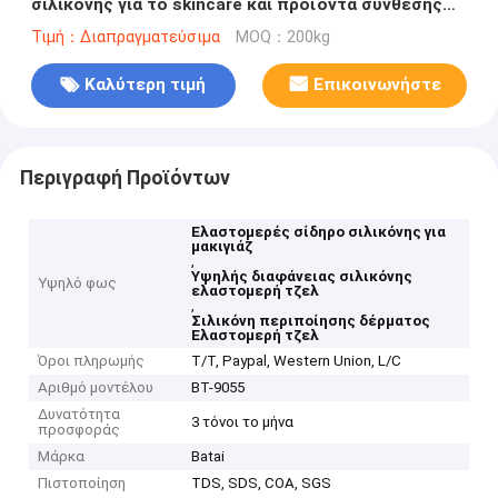
σιλικόνης για το skincare και προϊόντα σύνθεσης
BT-9055
Τιμή：Διαπραγματεύσιμα
MOQ：200kg
Καλύτερη τιμή
Επικοινωνήστε
Περιγραφή Προϊόντων
Ελαστομερές σίδηρο σιλικόνης για
μακιγιάζ
,
Υψηλής διαφάνειας σιλικόνης
Υψηλό φως
ελαστομερή τζελ
,
Σιλικόνη περιποίησης δέρματος
Ελαστομερή τζελ
Όροι πληρωμής
T/T, Paypal, Western Union, L/C
Αριθμό μοντέλου
BT-9055
Δυνατότητα
3 τόνοι το μήνα
προσφοράς
Μάρκα
Batai
Πιστοποίηση
TDS, SDS, COA, SGS