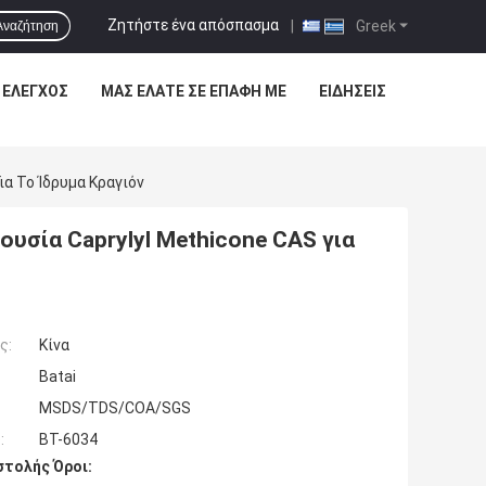
Ζητήστε ένα απόσπασμα
|
Greek
Αναζήτηση
 ΈΛΕΓΧΟΣ
ΜΑΣ ΕΛΆΤΕ ΣΕ ΕΠΑΦΉ ΜΕ
ΕΙΔΉΣΕΙΣ
ια Το Ίδρυμα Κραγιόν
υσία Caprylyl Methicone CAS για
ς:
Κίνα
Batai
MSDS/TDS/COA/SGS
:
BT-6034
τολής Όροι: