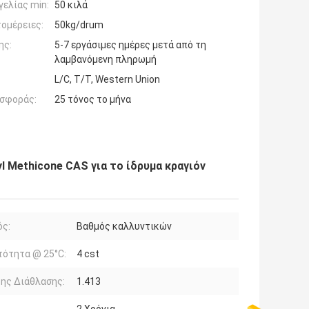
ελίας min:
50 κιλά
ομέρειες:
50kg/drum
ης:
5-7 εργάσιμες ημέρες μετά από τη
λαμβανόμενη πληρωμή
L/C, T/T, Western Union
σφοράς:
25 τόνος το μήνα
l Methicone CAS για το ίδρυμα κραγιόν
ός:
Βαθμός καλλυντικών
ότητα @ 25°C:
4 cst
ης Διάθλασης:
1.413