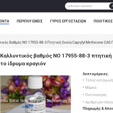
ΌΝΤΑ
ΠΕΡΊΠΟΥ ΕΜΕΊΣ
ΓΎΡΟΣ ΕΡΓΟΣΤΑΣΊΩΝ
ΠΟΙΟΤΙΚΌΣ
ικός Βαθμός ΝΟ 17955-88-3 Πτητική Ουσία Caprylyl Methicone CAS Γ
Καλλυντικός βαθμός ΝΟ 17955-88-3 πτητική ο
το ίδρυμα κραγιόν
Λεπτομέρειες:
Τόπος καταγωγή
Μάρκα:
Πιστοποίηση:
Αριθμό μοντέλου
Πληρωμής & Αποσ