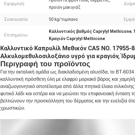
Προϊόντα φροντίδας δέρματος,
Εφαρμογή:
Διάρκ
προϊόν μακιγιάζ
Συσκευασία:
50 kg/τυμπανο
Εμφάν
Καλλυντικός βαθμός Caprylyl Methicone
,
Επισημαίνω:
Κραγιόν Caprylyl Methicone
Καλλυντικό Καπρυλίλ Μεθικόν CAS NO. 17955-8
Αλκυλομεθυλοσιλοξάνιο υγρό για κραγιόν, Ίδρυ
Περιγραφή του προϊόντος
Για την οκταλική ομάδα ως διακλαδισμένη αλυσίδα, το BT-6034
καλλυντική πρόσθετη ύλη με ελαφρύ μοριακό βάρος και χαμηλή 
αναζωογονητικό αποτέλεσμα από άλλα πτητικά έλαια σιλικόνηςΤο
φυτικό λάδι και εστέρα και να μειώσει την επιφανειακή ένταση τ
βελτιώνουν την προσκόλληση του δέρματος και την ευελιξία ότα
χρωστικών.