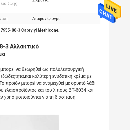
2 Χρόνια
εια ζωής:
ιση:
Διαφανές υγρό
17955-88-3 Caprylyl Methicone
,
8-3 Αλλακτικό
μα
 μπορεί να θεωρηθεί ως πολυλειτουργική 
ιξώδεςτητα,και καλύτερη ενυδατική κρέμα με 
 προϊόν μπορεί να αναμειχθεί με ορυκτό λάδι, 
ου ελαιοπροϊόντος και του λίπους.BT-6034 και 
ν χρησιμοποιούνται για τη διάσπαση 