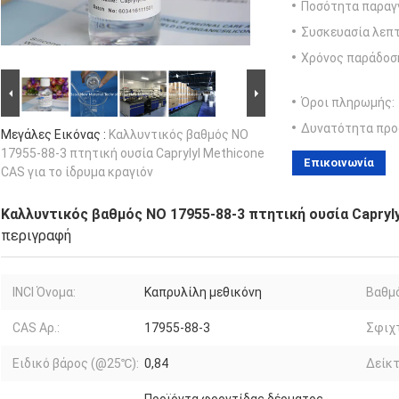
Ποσότητα παραγγ
Συσκευασία λεπτ
Χρόνος παράδοσ
Όροι πληρωμής:
Δυνατότητα προ
Μεγάλες Εικόνας :
Καλλυντικός βαθμός ΝΟ
17955-88-3 πτητική ουσία Caprylyl Methicone
Επικοινωνία
CAS για το ίδρυμα κραγιόν
Καλλυντικός βαθμός ΝΟ 17955-88-3 πτητική ουσία Capryly
περιγραφή
INCI Όνομα:
Καπρυλίλη μεθικόνη
Βαθμ
CAS Αρ.:
17955-88-3
Σφιχτ
Ειδικό βάρος (@25℃):
0,84
Δείκτ