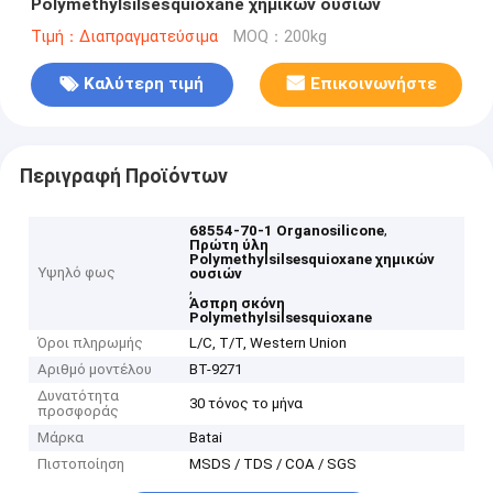
Polymethylsilsesquioxane χημικών ουσιών
Τιμή：Διαπραγματεύσιμα
MOQ：200kg
Καλύτερη τιμή
Επικοινωνήστε
Περιγραφή Προϊόντων
,
68554-70-1 Organosilicone
Πρώτη ύλη
Polymethylsilsesquioxane χημικών
Υψηλό φως
ουσιών
,
Άσπρη σκόνη
Polymethylsilsesquioxane
Όροι πληρωμής
L/C, T/T, Western Union
Αριθμό μοντέλου
BT-9271
Δυνατότητα
30 τόνος το μήνα
προσφοράς
Μάρκα
Batai
Πιστοποίηση
MSDS / TDS / COA / SGS