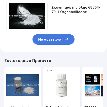
Σκόνη πρώτης ύλης 68554-
70-1 Organosilicone
Polymethylsilsesquioxane
χημικών ουσιών
Να συνεχίσει
Συνιστώμενα Προϊόντα