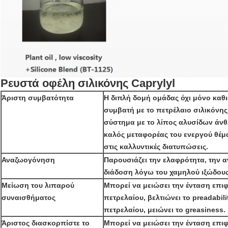
Ρευστά
 οφέλη 
σιλικόνης Caprylyl
Άριστη συμβατότητα
Η διπλή δομή ομάδας όχι μόνο καθι
συμβατή με το πετρέλαιο σιλικόνης
σύστημα με το λίπος αλυσίδων άνθρ
καλός μεταφορέας του ενεργού θέμ
στις καλλυντικές διατυπώσεις.
Αναζωογόνηση
Παρουσιάζει την ελαφρότητα, την 
διάδοση λόγω του χαμηλού ιξώδους
Μείωση του λιπαρού
Μπορεί να μειώσει την ένταση επι
συναισθήματος
πετρελαίου, βελτιώνει το preadabil
πετρελαίου, μειώνει το greasiness.
Άριστος διασκορπίστε το
Μπορεί να μειώσει την ένταση επι