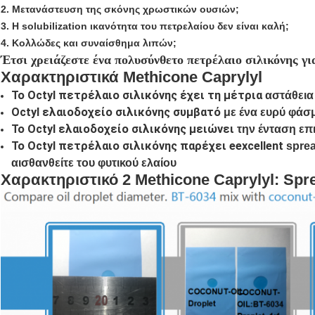
2. Μετανάστευση της σκόνης χρωστικών ουσιών;
3. Η solubilization ικανότητα του πετρελαίου δεν είναι καλή;
4. Κολλώδες και συναίσθημα λιπών;
Έτσι 
χρειάζεστε ένα πολυσύνθετο πετρέλαιο σιλικόνης γι
Χαρακτηριστικά Methicone Caprylyl
Το Octyl πετρέλαιο σιλικόνης έχει τη μέτρια
αστάθεια
Octyl ελαιοδοχείο σιλικόνης συμβατό
με ένα ευρύ φάσ
Το Octyl ελαιοδοχείο σιλικόνης μειώνει
την ένταση επ
Το Octyl πετρέλαιο σιλικόνης παρέχει eexcellent
sprea
αισθανθείτε του φυτικού ελαίου
Χαρακτηριστικό 2 Methicone Caprylyl: Spre