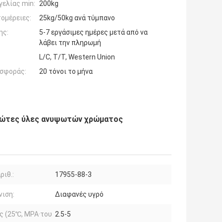
ελίας min:
200kg
ομέρειες:
25kg/50kg ανά τύμπανο
ης:
5-7 εργάσιμες ημέρες μετά από να
λάβει την πληρωμή
L/C, T/T, Western Union
σφοράς:
20 τόνοι το μήνα
 πρώτες ύλες ανυψωτών χρώματος
ριθ.:
17955-88-3
ιση:
Διαφανές υγρό
ς (25℃, MPA·του
2.5-5