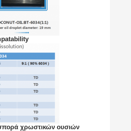
atability
ιασπορά χρωστικών ουσιών