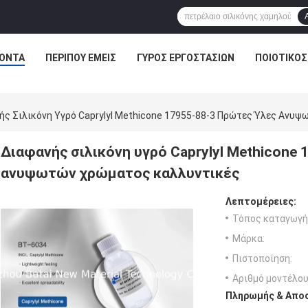
ΌΝΤΑ
ΠΕΡΊΠΟΥ ΕΜΕΊΣ
ΓΎΡΟΣ ΕΡΓΟΣΤΑΣΊΩΝ
ΠΟΙΟΤΙΚΌΣ
ής Σιλικόνη Υγρό Caprylyl Methicone 17955-88-3 Πρώτες Ύλες Ανυ
Διαφανής σιλικόνη υγρό Caprylyl Methicone
ανυψωτών χρώματος καλλυντικές
Λεπτομέρειες:
Τόπος καταγωγή
Μάρκα:
Πιστοποίηση:
Αριθμό μοντέλου
Πληρωμής & Αποσ