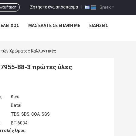
Ζητήστε ένα απόσπασμα
|
Greek
Αναζήτηση
 ΈΛΕΓΧΟΣ
ΜΑΣ ΕΛΆΤΕ ΣΕ ΕΠΑΦΉ ΜΕ
ΕΙΔΉΣΕΙΣ
ψωτών Χρώματος Καλλυντικές
 17955-88-3 πρώτες ύλες
ς:
Κίνα
Batai
TDS, SDS, COA, SGS
:
BT-6034
τολής Όροι: