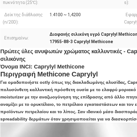
πυκνότητα (25℃):
s):
Δείκτης διάθλασης
1.4100 ~ 1,4200
Εφαρ
(n/20D):
Capryly
Διαφανής σιλικόνη υγρό Caprylyl Methico
Επισημαίνω:
17955-88-3 Caprylyl Methicone
Πρώτες ύλες ανυψωτών χρώματος καλλυντικές - Capr
σιλικόνης
Όνομα INCI: Caprylyl Methicone
Περιγραφή Methicone Caprylyl
Για ομαδοποιήστε octly όπως της διακλαδωμένης αλυσίδας, Capr
πολυσύνθετη καλλυντική πρόσθετη ουσία με το ελαφρύ μοριακό β
moisturizer με την αναζωογόνηση της επίδρασης από άλλο πτητικ
αναμίξει με το ορυκτέλαιο, το πετρέλαιο εγκαταστάσεων και τον ε
προϊόντων πετρελαίου και το λίπος. Σαν ιδανικό μέσο διασπορά
spreadability δερμάτων όταν χρησιμοποιείται για να διασκορπίσ