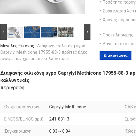
Ποσότητα παραγγ
Συσκευασία λεπτ
Χρόνος παράδοσ
Όροι πληρωμής:
Δυνατότητα προ
Μεγάλες Εικόνας :
Διαφανής σιλικόνη υγρό
Caprylyl Methicone 17955-88-3 πρώτες ύλες
Επικοινωνία
ανυψωτών χρώματος καλλυντικές
Διαφανής σιλικόνη υγρό Caprylyl Methicone 17955-88-3
καλλυντικές
περιγραφή
Όνομα προϊόντων:
Caprylyl Methicone
CAS α
EINECS/ELINCS αριθ.:
241-881-3
Εμφάν
Συγκεκριμένη
0,83 ~ 0,84
Ιξώδε