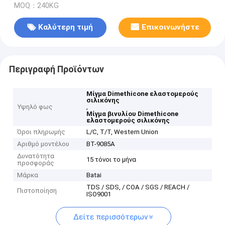
MOQ：240KG
Καλύτερη τιμή
Επικοινωνήστε
Περιγραφή Προϊόντων
Μίγμα Dimethicone ελαστομερούς
σιλικόνης
Υψηλό φως
,
Μίγμα βινυλίου Dimethicone
ελαστομερούς σιλικόνης
Όροι πληρωμής
L/C, T/T, Western Union
Αριθμό μοντέλου
BT-9085A
Δυνατότητα
15 τόνοι το μήνα
προσφοράς
Μάρκα
Batai
TDS / SDS, / COA / SGS / REACH /
Πιστοποίηση
ISO9001
Δείτε περισσότερων