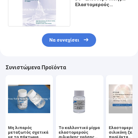
Ελαστομερούς
Σιλικόνης
Να συνεχίσει
Συνιστώμενα Προϊόντα
Μη λιπαρός
Το καλλυντικό μίγμα
Ελαστομερές
μεταξωτός σχετικά
ελαστομερούς
σιλικόνη ζελέ 
με το πήκτωμα
σιλικόνης χρήσης
προϊόντα