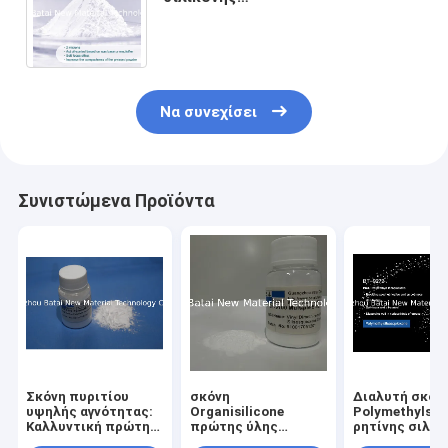
Polymethylsilsesquioxane για τα
καιρικά ανθεκτικά βιομηχανικά
επιστρώματα
Να συνεχίσει
Συνιστώμενα Προϊόντα
Σκόνη πυριτίου
σκόνη
Διαλυτή σκόν
υψηλής αγνότητας:
Organisilicone
Polymethylsil
Καλλυντική πρώτη
πρώτης ύλης
ρητίνης σιλικ
ύλη
καλλυντικών για το
πετρελαίου σ