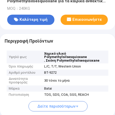
Polymethylsilsesquioxane για τα καιρικά ανθεκτικά
βιομηχανικά επιστρώματα
MOQ：240KG
Καλύτερη τιμή
Επικοινωνήστε
Περιγραφή Προϊόντων
Χημικό υλικό
Υψηλό φως
Polymethylsilsesquioxane
,
Σκόνη Polymethylsilsesquioxane
Όροι πληρωμής
L/C, T/T, Western Union
Αριθμό μοντέλου
BT-9272
Δυνατότητα
30 τόνοι το μήνα
προσφοράς
Μάρκα
Batai
Πιστοποίηση
TDS, SDS, COA, SGS, REACH
Δείτε περισσότερων