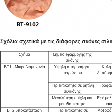
Σχόλια σχετικά με τις διάφορες σκόνες σιλ
Σχήμα
Σημείο εφαρμογής της
σκόνης
BT1 - Μικροβιομηχανία
Υψηλή απορρόφηση
Καλή 
πετρελαίου
διατήρησ
Περιεκτικότητα σε ρητίνη
Προφαν
σιλικόνης
Μεγαλύτερη ομίχλη και
Εφέ μαλα
μεταδοτικότητα
μακι
BT2 υποκατάσταση
Περιεκτικότητα σε
Λοξοφόρ