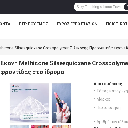
ΌΝΤΑ
ΠΕΡΊΠΟΥ ΕΜΕΊΣ
ΓΎΡΟΣ ΕΡΓΟΣΤΑΣΊΩΝ
ΠΟΙΟΤΙΚΌΣ
thicone Silsesquioxane Crosspolymer Σιλικόνης Προσωπικής Φροντί
Σκόνη Methicone Silsesquioxane Crosspolym
φροντίδας στο ίδρυμα
Λεπτομέρειες:
Τόπος καταγωγή
Μάρκα:
Πιστοποίηση:
Αριθμό μοντέλου