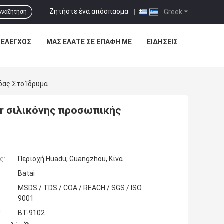
Ζητήστε ένα απόσπασμα
|
Greek
Αναζήτηση
 ΈΛΕΓΧΟΣ
ΜΑΣ ΕΛΆΤΕ ΣΕ ΕΠΑΦΉ ΜΕ
ΕΙΔΉΣΕΙΣ
δας Στο Ίδρυμα
er σιλικόνης προσωπικής
ς:
Περιοχή Huadu, Guangzhou, Κίνα
Batai
MSDS / TDS / COA / REACH / SGS / ISO
9001
:
BT-9102