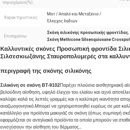
περιεχόμενο(%):
Ματ / Απαλό και Μεταξένιο /
Χαρακτηριστικός:
Έλεγχος λαδιών
Σκόνη σιλικόνης προσωπικής φροντίδας
,
Επισημαίνω:
Σκόνη Methicone Silsesquioxane Crosspol
Καλλυντικές σκόνες Προσωπική φροντίδα Σιλι
Σιλσεσκιωξάνης Σταυροπολυμερές στα καλλυν
περιγραφή της σκόνης σιλικόνης
Σιλικόνη σε σκόνη BT-9102
Παρέχει πλούσια αισθητηριακή αίσ
βελούδινη αίσθηση, υψηλό έλεγχο του ελαίου και αχνό αποτέλ
καλύψει καλά τις λεπτές γραμμές και η καλύτερη ικανότητα απ
αναζωογονητικό.Μπορεί να χρησιμοποιηθεί ευρέως σε ματ καλλ
κατάλληλο για προϊόντα μακιγιάζ σε σκόνη (όπως συμπαγή σκόν
εφαρμόζεται σε αντηλιακά προϊόντα τα οποία μπορούν να σταθε
ενισχύσουν την αίσθηση του δέρματος..