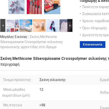
Πληρωμής & Αποσ
Ποσότητα παραγγ
Συσκευασία λεπτ
Χρόνος παράδοσ
Όροι πληρωμής:
Δυνατότητα προ
Μεγάλες Εικόνας :
Σκόνη Methicone
Silsesquioxane Crosspolymer σιλικόνης
Επικοινωνία
προσωπικής φροντίδας στο ίδρυμα
Σκόνη Methicone Silsesquioxane Crosspolymer σιλικόνης
περιγραφή
Όνομα προϊόντος:
Σκόνη σιλικόνης
Εμφάν
Μέσο μέγεθος
12
Χύδην
σωματιδίων (μm):
Μη πτητικό
>98
Εφαρ