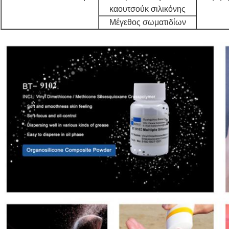
καουτσούκ σιλικόνης
Μέγεθος σωματιδίων