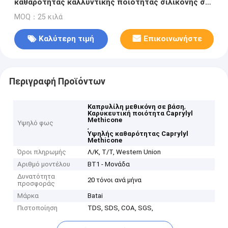
καθαρότητας καλλυντικής ποιότητας σιλικόνης σε
βάσεις
MOQ：25 κιλά
Καλύτερη τιμή
Επικοινωνήστε
Περιγραφή Προϊόντων
,
Καπρυλίλη μεθικόνη σε βάση
Καρυκευτική ποιότητα Caprylyl
Methicone
Υψηλό φως
,
Υψηλής καθαρότητας Caprylyl
Methicone
Όροι πληρωμής
Λ/Κ, Τ/Τ, Western Union
Αριθμό μοντέλου
BT1 - Μονάδα
Δυνατότητα
20 τόνοι ανά μήνα
προσφοράς
Μάρκα
Batai
Πιστοποίηση
TDS, SDS, COA, SGS,