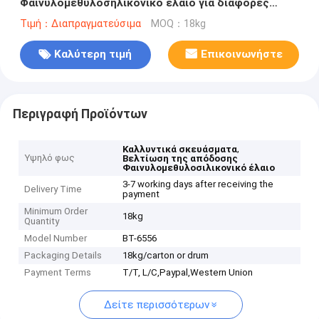
Φαινυλομεθυλοσηλικονικό έλαιο για διάφορες
καλλυντικές συνταγές και βελτίωση της απόδοσης
Τιμή：Διαπραγματεύσιμα
MOQ：18kg
Καλύτερη τιμή
Επικοινωνήστε
Περιγραφή Προϊόντων
,
Καλλυντικά σκευάσματα
Υψηλό φως
Βελτίωση της απόδοσης
Φαινυλομεθυλοσιλικονικό έλαιο
3-7 working days after receiving the
Delivery Time
payment
Minimum Order
18kg
Quantity
Model Number
BT-6556
Packaging Details
18kg/carton or drum
Payment Terms
T/T, L/C,Paypal,Western Union
Δείτε περισσότερων