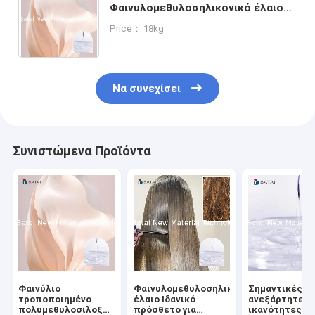
Φαινυλομεθυλοσηλικονικό έλαιο
για διάφορες καλλυντικές
Price： 18kg
συνταγές και βελτίωση της
απόδοσης
Να συνεχίσει
Συνιστώμενα Προϊόντα
Φαινύλιο
Φαινυλομεθυλοσηλικονικό
Σημαντικές
τροποποιημένο
έλαιο Ιδανικό
ανεξάρτητες
πολυμεθυλοσιλοξάνιο
πρόσθετο για
ικανότητες Ε