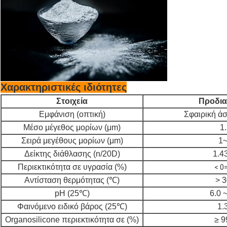
Χαρακτηριστικές ιδιότητες
Στοιχεία
Προδι
Εμφάνιση (οπτική)
Σφαιρική ά
Μέσο μέγεθος μορίων (μm)
1
Σειρά μεγέθους μορίων (μm)
1
Δείκτης διάθλασης (n/20D)
1.4
Περιεκτικότητα σε υγρασία (%)
< 0=
Αντίσταση θερμότητας (℃)
> 
pH (25℃)
6.0 ~
Φαινόμενο ειδικό βάρος (25℃)
1.
Organosilicone περιεκτικότητα σε (%)
≥ 9