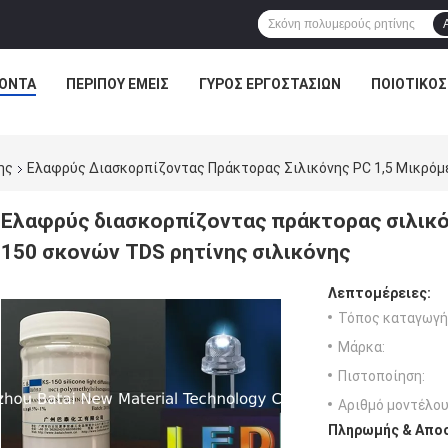
ΌΝΤΑ
ΠΕΡΊΠΟΥ ΕΜΕΊΣ
ΓΎΡΟΣ ΕΡΓΟΣΤΑΣΊΩΝ
ΠΟΙΟΤΙΚΌΣ
ης
Ελαφρύς Διασκορπίζοντας Πράκτορας Σιλικόνης PC 1,5 Μικρόμ
Ελαφρύς διασκορπίζοντας πράκτορας σιλικό
150 σκονών TDS ρητίνης σιλικόνης
Λεπτομέρειες:
Τόπος καταγωγή
Μάρκα:
Πιστοποίηση:
Αριθμό μοντέλου
Πληρωμής & Αποσ