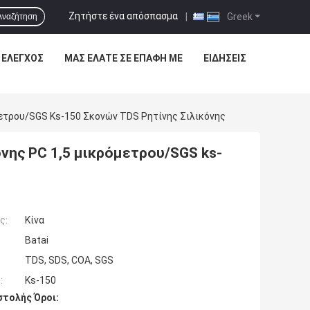
Ζητήστε ένα απόσπασμα
|
Greek
Αναζήτηση
 ΈΛΕΓΧΟΣ
ΜΑΣ ΕΛΆΤΕ ΣΕ ΕΠΑΦΉ ΜΕ
ΕΙΔΉΣΕΙΣ
ετρου/SGS Ks-150 Σκονών TDS Ρητίνης Σιλικόνης
νης PC 1,5 μικρόμετρου/SGS ks-
ς:
Κίνα
Batai
TDS, SDS, COA, SGS
:
Ks-150
τολής Όροι: