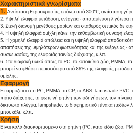
Χαρακτηριστικά γνωρίσματα
1.
Αντίσταση θερμοκρασίας επάνω από 300℃, αντίσταση γήραν
2. Υψηλή ελαφριά μετάδοση, ενέργεια - αποταμίευση λιγότερα
3. Στενή διανομή μεγέθους μορίων και σταθερός οπτικός δείκτη
4. Η υψηλή ελαφριά ομίχλη κάνει την εκθαμβωτική συναφή ελ
5. Η χαμηλή ελαφριά απώλεια και η υψηλή ελαφριά αποδοτικό
απαιτήσεις της υψηλότερων φωτεινότητας και της ενέργειας -
συσκευασίας, της ελαφριάς ταινίας διάχυσης, κ.λπ.
6. Στα διαφανή υλικά όπως το PC, το κατοικίδιο ζώο, PMMA, 
μπορεί να φθάσει περισσότερο από 86% της ελαφριάς μετάδοσ
ομίχλης.
Εφαρμογή
Εφαρμόζεται στο PC, PMMA, τα CP, τα ABS, lampshade PVC, τ
πιάτο διάχυσης, τη φωτεινή ρητίνη των οδηγήσεων, τον πίνακα 
δικτυωτό πλέγμα, lampshade, το διαφημιστικό πίνακα πεδίων 
μπουκάλι, κ.λπ.
Χρήση
Είναι καλά διασκορπισμένο στη ρητίνη (PC, κατοικίδιο ζώο, P