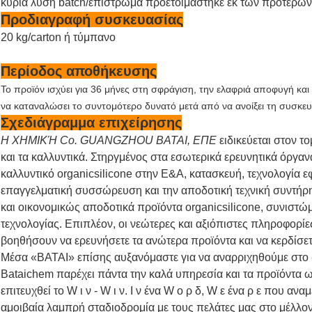
κύρια λύση batch/επίστρωμα προετοιμάστηκε εκ των προτέρων 
Προδιαγραφή συσκευασίας
20 kg/carton ή τύμπανο
Περίοδος αποθήκευσης
Το προϊόν ισχύει για 36 μήνες στη σφράγιση, την ελαφριά αποφυγή κα
να καταναλώσει το συντομότερο δυνατό μετά από να ανοίξει τη συσκευ
Σχεδιάγραμμα επιχείρησης
Η ΧΗΜΙΚΉ Co. GUANGZHOU BATAI, ΕΠΕ
ειδικεύεται στον τ
και τα καλλυντικά. Στηργμένος στα εσωτερικά ερευνητικά όργανα
καλλυντικό organicsilicone στην Ε&Α, κατασκευή, τεχνολογία 
επαγγελματική συσσώρευση και την αποδοτική τεχνική συντήρ
και οικονομικώς αποδοτικά προϊόντα organicsilicone, συνιστ
τεχνολογίας. Επιπλέον, οι νεώτερες και αξιόπιστες πληροφορίε
βοηθήσουν να ερευνήσετε τα ανώτερα προϊόντα και να κερδίσετ
Μέσα «BATAI» επίσης αυξανόμαστε για να αναρριχηθούμε στο 
Bataichem παρέχει πάντα την καλά υπηρεσία και τα προϊόντα ω
επιτευχθεί το W ι ν - W ι ν. Ι ν ένα W ο ρ δ, W ε ένα ρ ε που αν
αμοιβαία λαμπρή σταδιοδρομία με τους πελάτες μας στο μέλλον