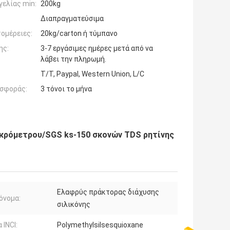
ελίας min:
200kg
Διαπραγματεύσιμα
ομέρειες:
20kg/carton ή τύμπανο
ης:
3-7 εργάσιμες ημέρες μετά από να
λάβει την πληρωμή.
T/T, Paypal, Western Union, L/C
σφοράς:
3 τόνοι το μήνα
ικρόμετρου/SGS ks-150 σκονών TDS ρητίνης
Ελαφρύς πράκτορας διάχυσης
όνομα:
σιλικόνης
 INCI:
Polymethylsilsesquioxane