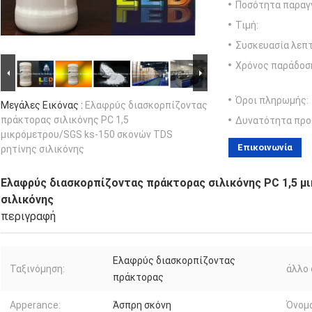
Ποσότητα παραγγ
Τιμή:
Συσκευασία λεπτ
Χρόνος παράδοσ
Όροι πληρωμής:
Μεγάλες Εικόνας :
Ελαφρύς διασκορπίζοντας
πράκτορας σιλικόνης PC 1,5
Δυνατότητα προ
μικρόμετρου/SGS ks-150 σκονών TDS
Επικοινωνία
ρητίνης σιλικόνης
Ελαφρύς διασκορπίζοντας πράκτορας σιλικόνης PC 1,5 μ
σιλικόνης
περιγραφή
Ελαφρύς διασκορπίζοντας
Ταξινόμηση:
άλλο 
πράκτορας
Apperance:
Άσπρη σκόνη
Όνομα