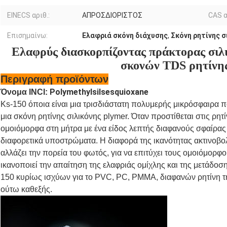
EINECS αριθ.:
ΑΠΡΟΣΔΙΟΡΙΣΤΟΣ
CAS α
Επισημαίνω:
Ελαφριά σκόνη διάχυσης
,
Σκόνη ρητίνης σ
Ελαφρύς διασκορπίζοντας πράκτορας σιλ
σκονών TDS ρητίνης
Περιγραφή προϊόντων
Polymethylsilsesquioxane
Όνομα INCI:
Ks-150 όποια είναι μια τρισδιάστατη πολυμερής μικρόσφαιρα πο
μια σκόνη ρητίνης σιλικόνης plymer. Όταν προστίθεται στις ρη
ομοιόμορφα στη μήτρα με ένα είδος λεπτής διαφανούς σφαίρας
διαφορετικά υποστρώματα. Η διαφορά της ικανότητας ακτινοβο
αλλάζει την πορεία του φωτός, για να επιτύχει τους ομοιόμορφ
ικανοποιεί την απαίτηση της ελαφριάς ομίχλης και της μετάδοσ
150 κυρίως ισχύων για το PVC, PC, PMMA, διαφανών ρητίνη τ
ούτω καθεξής.