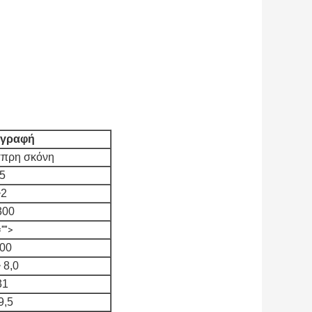
αγραφή
σπρη σκόνη
.5
~2
300
"">
300
 8,0
31
9,5