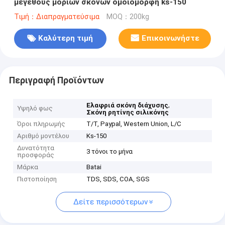
μεγέθους μορίων σκονών ομοιόμορφη ks-150
Τιμή：Διαπραγματεύσιμα
MOQ：200kg
Καλύτερη τιμή
Επικοινωνήστε
Περιγραφή Προϊόντων
,
Ελαφριά σκόνη διάχυσης
Υψηλό φως
Σκόνη ρητίνης σιλικόνης
Όροι πληρωμής
T/T, Paypal, Western Union, L/C
Αριθμό μοντέλου
Ks-150
Δυνατότητα
3 τόνοι το μήνα
προσφοράς
Μάρκα
Batai
Πιστοποίηση
TDS, SDS, COA, SGS
Δείτε περισσότερων