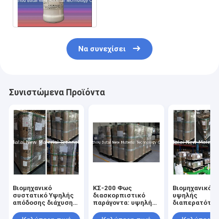
μεγέθους μορίων σκονών
ομοιόμορφη ks-150
Να συνεχίσει
Συνιστώμενα Προϊόντα
Βιομηχανικό
ΚΣ-200 Φως
Βιομηχανικός
συστατικό Υψηλής
διασκορπιστικό
υψηλής
απόδοσης διάχυσης
παράγοντα: υψηλή
διαπερατότη
για πλακέτες
διαπερατότητα,
πράκτορας
καθοδήγησης φωτός
χαμηλή ομίχλη για
διάχυσης φωτ