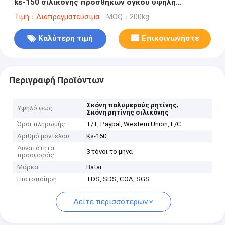
ks-150 σιλικόνης προσθηκών όγκου υψηλή
μετάδοση
Τιμή：Διαπραγματεύσιμα
MOQ：200kg
Καλύτερη τιμή
Επικοινωνήστε
Περιγραφή Προϊόντων
,
Σκόνη πολυμερούς ρητίνης
Υψηλό φως
Σκόνη ρητίνης σιλικόνης
Όροι πληρωμής
T/T, Paypal, Western Union, L/C
Αριθμό μοντέλου
Ks-150
Δυνατότητα
3 τόνοι το μήνα
προσφοράς
Μάρκα
Batai
Πιστοποίηση
TDS, SDS, COA, SGS
Δείτε περισσότερων