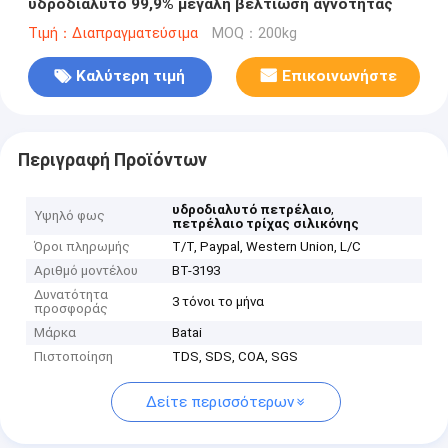
υδροδιαλυτό 99,9% μεγάλη βελτίωση αγνότητας
Τιμή：Διαπραγματεύσιμα
MOQ：200kg
Καλύτερη τιμή
Επικοινωνήστε
Περιγραφή Προϊόντων
,
υδροδιαλυτό πετρέλαιο
Υψηλό φως
πετρέλαιο τρίχας σιλικόνης
Όροι πληρωμής
T/T, Paypal, Western Union, L/C
Αριθμό μοντέλου
BT-3193
Δυνατότητα
3 τόνοι το μήνα
προσφοράς
Μάρκα
Batai
Πιστοποίηση
TDS, SDS, COA, SGS
Δείτε περισσότερων