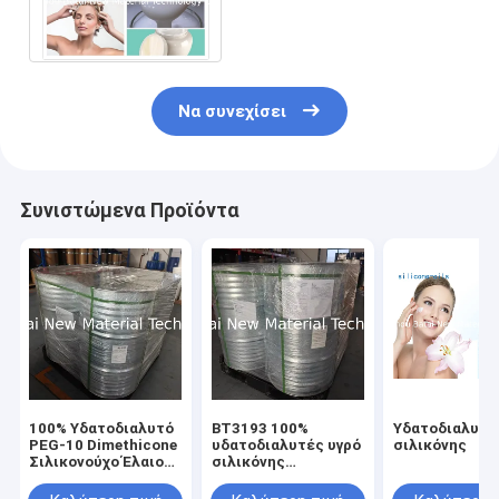
υδροδιαλυτό 99,9% μεγάλη
βελτίωση αγνότητας
Να συνεχίσει
Συνιστώμενα Προϊόντα
100% Υδατοδιαλυτό
BT3193 100%
Υδατοδιαλυτό
PEG-10 Dimethicone
υδατοδιαλυτές υγρό
σιλικόνης
Σιλικονούχο Έλαιο
σιλικόνης
για Ελαφριά
διμεθικονίου PEG-
Απαλότητα και
10 για βελτιωμένες