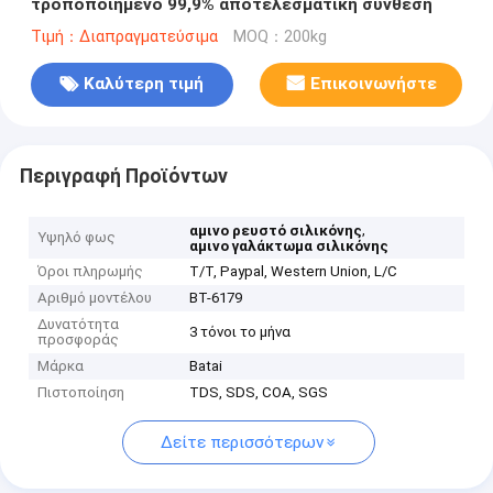
τροποποιημένο 99,9% αποτελεσματική σύνθεση
Τιμή：Διαπραγματεύσιμα
MOQ：200kg
Καλύτερη τιμή
Επικοινωνήστε
Περιγραφή Προϊόντων
,
αμινο ρευστό σιλικόνης
Υψηλό φως
αμινο γαλάκτωμα σιλικόνης
Όροι πληρωμής
T/T, Paypal, Western Union, L/C
Αριθμό μοντέλου
BT-6179
Δυνατότητα
3 τόνοι το μήνα
προσφοράς
Μάρκα
Batai
Πιστοποίηση
TDS, SDS, COA, SGS
Δείτε περισσότερων