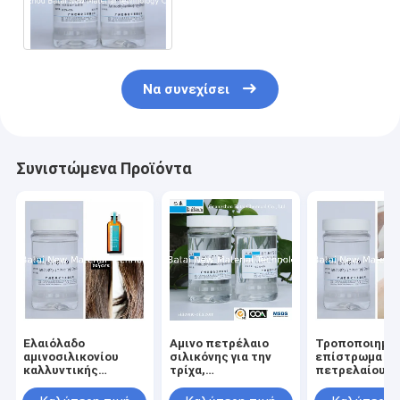
τροποποιημένο 99,9%
αποτελεσματική σύνθεση
Να συνεχίσει
Συνιστώμενα Προϊόντα
Ελαιόλαδο
Αμινο πετρέλαιο
Τροποποιημέ
αμινοσιλικονίου
σιλικόνης για την
επίστρωμα
καλλυντικής
τρίχα,
πετρελαίου
ποιότητας
Aminoethylaminopropyl
σιλικόνης
έτη ζωής του
Amodimethicon