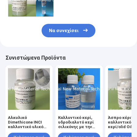
βελτιώνει τον όγκο αφρού 2
έτη ζωής του προϊόντος στο
ράφι
Να συνεχίσει
Συνιστώμενα Προϊόντα
Αλκυλικό
Καλλυντικό κερί,
Άσπρο κέρινο
Dimethicone INCI
υδροδιαλυτό κερί
καλλυντικό
καλλυντικό υλικό
σιλικόνης με την
κερί/olid Oil-
βαθμού ονόματος
ενυδάτωση και όχι -
κερί CAS σιλι
C26-28 για Makeup
λιπαρός για τη
Νο 200074-76