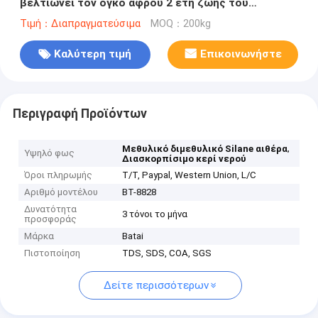
βελτιώνει τον όγκο αφρού 2 έτη ζωής του
προϊόντος στο ράφι
Τιμή：Διαπραγματεύσιμα
MOQ：200kg
Καλύτερη τιμή
Επικοινωνήστε
Περιγραφή Προϊόντων
,
Μεθυλικό διμεθυλικό Silane αιθέρα
Υψηλό φως
Διασκορπίσιμο κερί νερού
Όροι πληρωμής
T/T, Paypal, Western Union, L/C
Αριθμό μοντέλου
BT-8828
Δυνατότητα
3 τόνοι το μήνα
προσφοράς
Μάρκα
Batai
Πιστοποίηση
TDS, SDS, COA, SGS
Δείτε περισσότερων