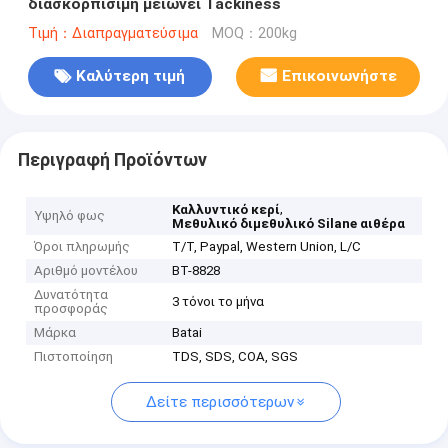
διασκορπίσιμη μειώνει Tackiness
Τιμή：Διαπραγματεύσιμα
MOQ：200kg
Καλύτερη τιμή
Επικοινωνήστε
Περιγραφή Προϊόντων
,
Καλλυντικό κερί
Υψηλό φως
Μεθυλικό διμεθυλικό Silane αιθέρα
Όροι πληρωμής
T/T, Paypal, Western Union, L/C
Αριθμό μοντέλου
BT-8828
Δυνατότητα
3 τόνοι το μήνα
προσφοράς
Μάρκα
Batai
Πιστοποίηση
TDS, SDS, COA, SGS
Δείτε περισσότερων