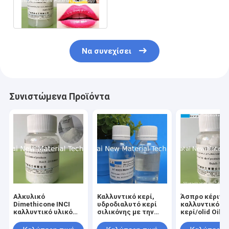
διασκορπίσιμη μειώνει
Tackiness
Να συνεχίσει
Συνιστώμενα Προϊόντα
Αλκυλικό
Καλλυντικό κερί,
Άσπρο κέρινο
Dimethicone INCI
υδροδιαλυτό κερί
καλλυντικό
καλλυντικό υλικό
σιλικόνης με την
κερί/olid Oil-
βαθμού ονόματος
ενυδάτωση και όχι -
κερί CAS σιλι
C26-28 για Makeup
λιπαρός για τη
Νο 200074-76