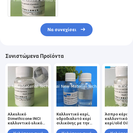
διατυπώσεις μέσων
καθαρισμού/σαμπουάν
Να συνεχίσει
Συνιστώμενα Προϊόντα
Αλκυλικό
Καλλυντικό κερί,
Άσπρο κέρινο
Dimethicone INCI
υδροδιαλυτό κερί
καλλυντικό
καλλυντικό υλικό
σιλικόνης με την
κερί/olid Oil-
βαθμού ονόματος
ενυδάτωση και όχι -
κερί CAS σιλι
C26-28 για Makeup
λιπαρός για τη
Νο 200074-76