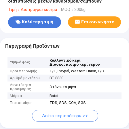
διατυπώσεις μέσων καθαρισμού/σαμπουάν
Τιμή：Διαπραγματεύσιμα
MOQ：200kg
Καλύτερη τιμή
Επικοινωνήστε
Περιγραφή Προϊόντων
,
Καλλυντικό κερί
Υψηλό φως
Διασκορπίσιμο κερί νερού
Όροι πληρωμής
T/T, Paypal, Western Union, L/C
Αριθμό μοντέλου
BT-8830
Δυνατότητα
3 τόνοι το μήνα
προσφοράς
Μάρκα
Batai
Πιστοποίηση
TDS, SDS, COA, SGS
Δείτε περισσότερων