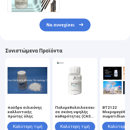
διατυπώσεις Tackiness
Να συνεχίσει
Συνιστώμενα Προϊόντα
πούδρα σιλικόνης
Πολυμεθυλσιλσεσκιωξάνη
BT2122
καλλυντικής
σε σκόνη υψηλής
Μικρομεγέθη
πρώτης ύλης
καθαρότητας (CAS
σωματιδίων
68554-70-1) για ματ
καλλυντικά
Καλύτερη τιμή
Καλύτερη τιμή
Καλύτερη 