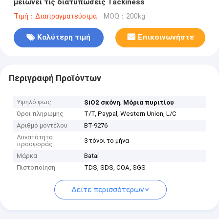
μειώνει τις διατυπώσεις Tackiness
Τιμή：Διαπραγματεύσιμα
MOQ：200kg
Καλύτερη τιμή
Επικοινωνήστε
Περιγραφή Προϊόντων
Υψηλό φως
,
SiO2 σκόνη
Μόρια πυριτίου
Όροι πληρωμής
T/T, Paypal, Western Union, L/C
Αριθμό μοντέλου
BT-9276
Δυνατότητα
3 τόνοι το μήνα
προσφοράς
Μάρκα
Batai
Πιστοποίηση
TDS, SDS, COA, SGS
Δείτε περισσότερων