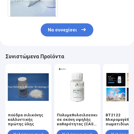
σιλικόνης/καλλυντική
σκόνη με την επίδραση
μεταλλινών
Να συνεχίσει
Συνιστώμενα Προϊόντα
πούδρα σιλικόνης
Πολυμεθυλσιλσεσκιωξάνη
BT2122
καλλυντικής
σε σκόνη υψηλής
Μικρομεγέθη
πρώτης ύλης
καθαρότητας (CAS
σωματιδίων
68554-70-1) για ματ
καλλυντικά