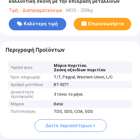
καλλυντική σκόνη με την επίδραση μεταλλινών
Τιμή：Διαπραγματεύσιμα
MOQ：200kg
Καλύτερη τιμή
Επικοινωνήστε
Περιγραφή Προϊόντων
,
Μόρια πυριτίου
Υψηλό φως
Σκόνη οξειδίων πυριτίου
Όροι πληρωμής
T/T, Paypal, Western Union, L/C
Αριθμό μοντέλου
BT-9271
Δυνατότητα
3 τόνοι το μήνα
προσφοράς
Μάρκα
Batai
Πιστοποίηση
TDS, SDS, COA, SGS
Δείτε περισσότερων