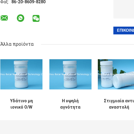
Φαξ:
86-20-8609-8280
Άλλα προϊόντα
Υδάτινο μη
Η υψηλή
Στιγμιαία αντι
ιονικό O/W
αγνότητα
αναστολή
συστημάτων
αποτελεί
ελαστομερού
γαλακτώδες
Siloxane
σιλικόνης
άσπρο υγρό
ελαστομερούς
ρυτίδων/
αναστολής
το EINECS αριθ.
αναστολή