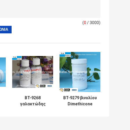
(
0
/ 3000)
BT-9268
BT-9279 βινυλίου
γαλακτώδης
Dimethicone
ς
άσπρη υγρή
Crosspolymer με
αναστολή
την μαλακός-
ελαστομερούς
εστίαση και την
σιλικόνης με την
ευχάριστη αφή