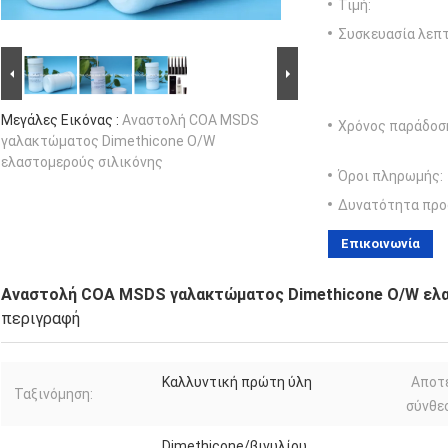
Τιμή:
Συσκευασία λεπτ
Μεγάλες Εικόνας :
Αναστολή COA MSDS
Χρόνος παράδοσ
γαλακτώματος Dimethicone O/W
ελαστομερούς σιλικόνης
Όροι πληρωμής:
Δυνατότητα προ
Επικοινωνία
Αναστολή COA MSDS γαλακτώματος Dimethicone O/W ελα
περιγραφή
Καλλυντική πρώτη ύλη
Αποτ
Ταξινόμηση:
σύνθε
Dimethicone/βινυλίου