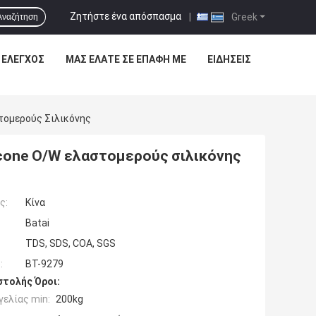
Ζητήστε ένα απόσπασμα
|
Greek
Αναζήτηση
 ΈΛΕΓΧΟΣ
ΜΑΣ ΕΛΆΤΕ ΣΕ ΕΠΑΦΉ ΜΕ
ΕΙΔΉΣΕΙΣ
τομερούς Σιλικόνης
one O/W ελαστομερούς σιλικόνης
ς:
Κίνα
Batai
TDS, SDS, COA, SGS
:
BT-9279
τολής Όροι:
ελίας min:
200kg