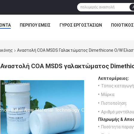
ΌΝΤΑ
ΠΕΡΊΠΟΥ ΕΜΕΊΣ
ΓΎΡΟΣ ΕΡΓΟΣΤΑΣΊΩΝ
ΠΟΙΟΤΙΚΌΣ
ικόνης
Αναστολή COA MSDS Γαλακτώματος Dimethicone O/W Ελασ
Αναστολή COA MSDS γαλακτώματος Dimethic
Λεπτομέρειες:
Τόπος καταγωγή
Μάρκα:
Πιστοποίηση:
Αριθμό μοντέλου
Πληρωμής & Αποσ
Ποσότητα παραγγ