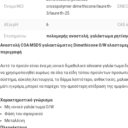
Όνομα INCI:
crosspolymer dimethicone/laureth-
EINEC
3/laureth-25
Αξία pH:
6
CAS α
Επισημαίνω:
πολυμερής αναστολή
,
γαλάκτωμα ρητίνης
Αναστολή COA MSDS γαλακτώματος Dimethicone O/W ελαστομερ
περιγραφή
Αυτό το προϊόν είναι ένα μη ιονικό διμεθυλικό siloxane γαλάκτωμα 
να χρησιμοποιηθεί ευρέως σε όλα τα είδη τύπου προϊόντων προσωπι
σύστημα, εύκολη λειτουργία, το δέρμα λεπτότερο, ανθεκτικός, μαλακό
μάτι η κρέμα, μπορεί να παρέχει την αμεσότερη επίδραση της εμφάν
Χαρακτηριστικό γνώρισμα
Μη ιονικό γαλάκτωμα O/W
Φάση του σφαιρικού
Μεταλλίνη
Πλεονέκτημα