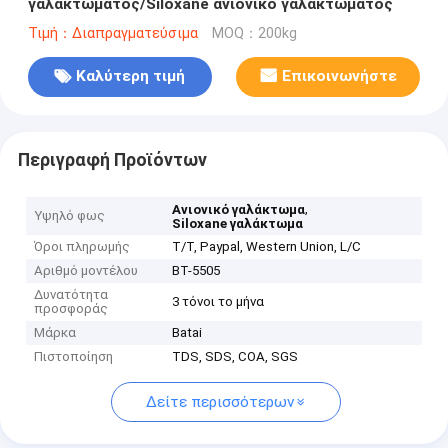
γαλακτώματος/Siloxane ανιονικό γαλακτώματος
Τιμή：Διαπραγματεύσιμα
MOQ：200kg
Καλύτερη τιμή
Επικοινωνήστε
Περιγραφή Προϊόντων
,
Ανιονικό γαλάκτωμα
Υψηλό φως
Siloxane γαλάκτωμα
Όροι πληρωμής
T/T, Paypal, Western Union, L/C
Αριθμό μοντέλου
BT-5505
Δυνατότητα
3 τόνοι το μήνα
προσφοράς
Μάρκα
Batai
Πιστοποίηση
TDS, SDS, COA, SGS
Δείτε περισσότερων