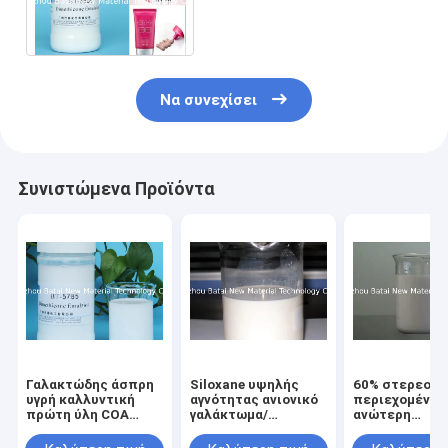
γαλακτώματος/Siloxane
ανιονικό γαλακτώματος
Να συνεχίσει
Συνιστώμενα Προϊόντα
Γαλακτώδης άσπρη
Siloxane υψηλής
60% στερεού
υγρή καλλυντική
αγνότητας ανιονικό
περιεχομένου
πρώτη ύλη COA
γαλάκτωμα/
ανώτερη
MSDS πετρελαίου
γαλάκτωμα BT-5785
ρυθμίζοντας
γαλακτώματος
Dimethicone
απόδοση