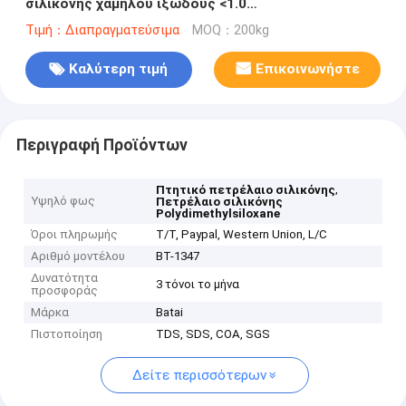
σιλικόνης χαμηλού ιξώδους <1.0
Cyclotetrasiloxance
Τιμή：Διαπραγματεύσιμα
MOQ：200kg
Καλύτερη τιμή
Επικοινωνήστε
Περιγραφή Προϊόντων
,
Πτητικό πετρέλαιο σιλικόνης
Υψηλό φως
Πετρέλαιο σιλικόνης
Polydimethylsiloxane
Όροι πληρωμής
T/T, Paypal, Western Union, L/C
Αριθμό μοντέλου
BT-1347
Δυνατότητα
3 τόνοι το μήνα
προσφοράς
Μάρκα
Batai
Πιστοποίηση
TDS, SDS, COA, SGS
Δείτε περισσότερων