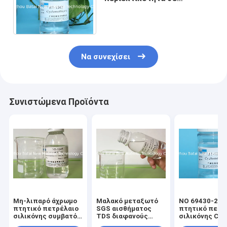
πετρέλαιο σιλικόνης
χαμηλού ιξώδους <1.0
Cyclotetrasiloxance
Να συνεχίσει
Συνιστώμενα Προϊόντα
Μη-λιπαρό άχρωμο
Μαλακό μεταξωτό
ΝΟ 69430-24-
πτητικό πετρέλαιο
SGS αισθήματος
πτητικό πετρ
σιλικόνης συμβατό
TDS διαφανούς
σιλικόνης CAS
με τα καλλυντικά
υγρού σιλικόνης
όνομα