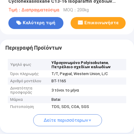
Cyclohexasiloxane C13-16 Isoparaffin σχεδίων
καλωδίων
Τιμή：Διαπραγματεύσιμα
MOQ：200kg
Καλύτερη τιμή
Επικοινωνήστε
Περιγραφή Προϊόντων
,
Υδρογονωμένο Polyisobutene
Υψηλό φως
Πετρέλαιο σχεδίων καλωδίων
Όροι πληρωμής
T/T, Paypal, Western Union, L/C
Αριθμό μοντέλου
BT-1165
Δυνατότητα
3 τόνοι το μήνα
προσφοράς
Μάρκα
Batai
Πιστοποίηση
TDS, SDS, COA, SGS
Δείτε περισσότερων