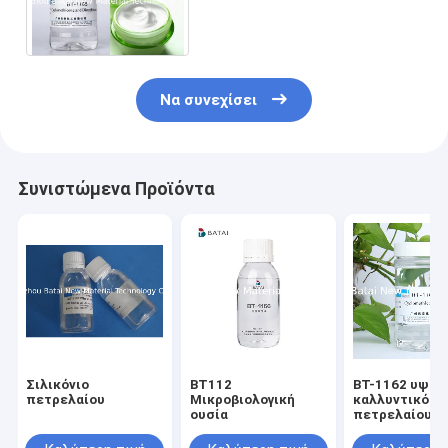
Cyclohexasiloxane C13-16
Isoparaffin σχεδίων
καλωδίων
Να συνεχίσει
Συνιστώμενα Προϊόντα
Σιλικόνιο
BT112
BT-1162 υψηλ
πετρελαίου
Μικροβιολογική
καλλυντικός 
ουσία
πετρελαίου
σιλικόνης σχ
καλωδίων ιξώ