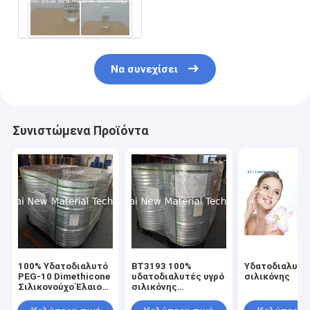
σιλικόνης καλλυντικές για
την τρίχα
Να συνεχίσει
Συνιστώμενα Προϊόντα
100% Υδατοδιαλυτό
BT3193 100%
Υδατοδιαλυτό
PEG-10 Dimethicone
υδατοδιαλυτές υγρό
σιλικόνης
Σιλικονούχο Έλαιο
σιλικόνης
για Ελαφριά
διμεθικονίου PEG-
Απαλότητα και
10 για βελτιωμένες