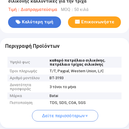
σιλικόνης καλλυντικές για την τρίχα
Τιμή：Διαπραγματεύσιμα
MOQ：50 κιλά
Καλύτερη τιμή
Επικοινωνήστε
Περιγραφή Προϊόντων
,
καθαρό πετρέλαιο σιλικόνης
Υψηλό φως
πετρέλαιο τρίχας σιλικόνης
Όροι πληρωμής
T/T, Paypal, Western Union, L/C
Αριθμό μοντέλου
BT-3193
Δυνατότητα
3 τόνοι το μήνα
προσφοράς
Μάρκα
Batai
Πιστοποίηση
TDS, SDS, COA, SGS
Δείτε περισσότερων