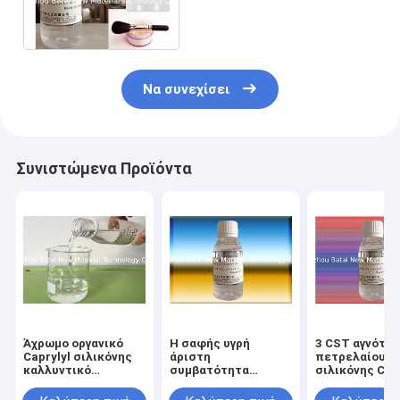
χαμηλού ιξώδους για την
προσωπική φροντίδα
Να συνεχίσει
Συνιστώμενα Προϊόντα
Άχρωμο οργανικό
Η σαφής υγρή
3 CST αγνότη
Caprylyl σιλικόνης
άριστη
πετρελαίου
καλλυντικό
συμβατότητα
σιλικόνης Cap
περιεχόμενο
πετρελαίου
Methicone ιξ
θέματος
φροντίδας
περισσότερο 