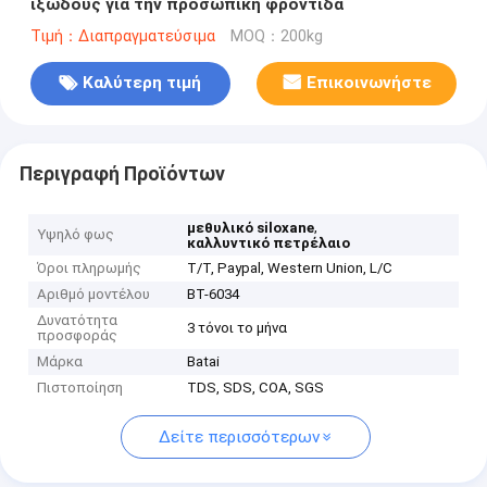
ιξώδους για την προσωπική φροντίδα
Τιμή：Διαπραγματεύσιμα
MOQ：200kg
Καλύτερη τιμή
Επικοινωνήστε
Περιγραφή Προϊόντων
,
μεθυλικό siloxane
Υψηλό φως
καλλυντικό πετρέλαιο
Όροι πληρωμής
T/T, Paypal, Western Union, L/C
Αριθμό μοντέλου
BT-6034
Δυνατότητα
3 τόνοι το μήνα
προσφοράς
Μάρκα
Batai
Πιστοποίηση
TDS, SDS, COA, SGS
Δείτε περισσότερων