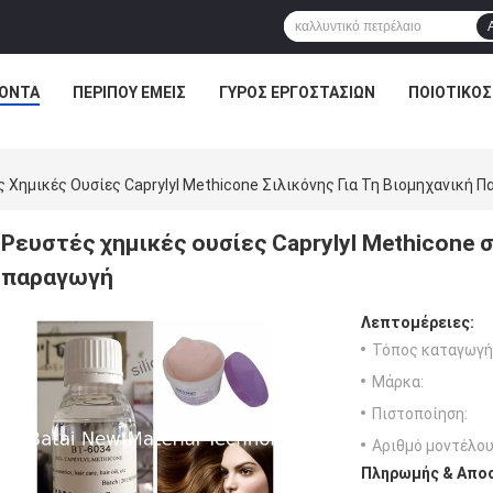
ΌΝΤΑ
ΠΕΡΊΠΟΥ ΕΜΕΊΣ
ΓΎΡΟΣ ΕΡΓΟΣΤΑΣΊΩΝ
ΠΟΙΟΤΙΚΌΣ
 Χημικές Ουσίες Caprylyl Methicone Σιλικόνης Για Τη Βιομηχανική 
Ρευστές χημικές ουσίες Caprylyl Methicone σ
παραγωγή
Λεπτομέρειες:
Τόπος καταγωγή
Μάρκα:
Πιστοποίηση:
Αριθμό μοντέλου
Πληρωμής & Αποσ