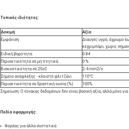
Τυπικές ιδιότητες:
Δοκιμή
Αξία
Εμφάνιση
Διαυγές υγρό, άχρωμο έ
κεχριμπάρι, χωρίς σημα
Ειδική βαρύτητα
0.84
Περιεκτικότητα σε μη πτητικά
0 %
Βισκοστικότητα σε 25oC
2-4 mm2/s
Σημείο ανάφλεξης - κλειστό φλιτζάνι
110°C
Περιεκτικότητα σε δραστική ουσία (%)
100%
Σημείωση: Ο πίνακας δεδομένων δεν είναι βασική αξία, αλλά μόνο γι
Πεδία εφαρμογής:
Φορέας για άλλα συστατικά