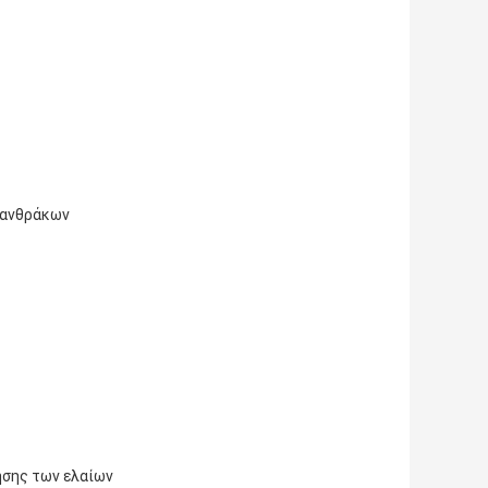
ονανθράκων
ησης των ελαίων