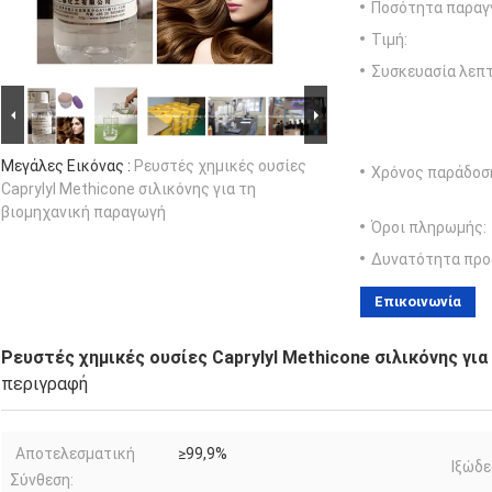
Ποσότητα παραγγ
Τιμή:
Συσκευασία λεπτ
Μεγάλες Εικόνας :
Ρευστές χημικές ουσίες
Χρόνος παράδοσ
Caprylyl Methicone σιλικόνης για τη
βιομηχανική παραγωγή
Όροι πληρωμής:
Δυνατότητα προ
Επικοινωνία
Ρευστές χημικές ουσίες Caprylyl Methicone σιλικόνης γι
περιγραφή
Αποτελεσματική
≥99,9%
Ιξώδε
Σύνθεση: