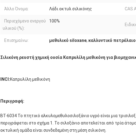
Άλλο Όνομα:
Λάδι οκτυλ σιλικόνης
CAS Α
Περιεχόμενο ενεργού
100%
Ειδικ
υλικού (%):
Επισημαίνω:
μεθυλικό siloxane
,
καλλυντικό πετρέλαιο
Σιλικόνη ρευστή χημική ουσία Καπρυλίλη μεθικόνη για βιομηχαν
INCI:
Καπρυλίλη μεθικόνη
Περιγραφή:
BT-6034 Το πτητικό αλκυλομεθυλοσιλοξάνιο υγρό είναι μια τρισιλο
περιγράφεται στο σχήμα 1. Το σιλοξάνιο αποτελείται από τρία άτομα
οκτυλική ομάδα είναι συνδεδεμένη στη μέση σιλικόνη.