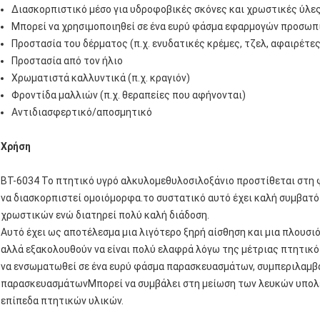
Διασκορπιστικό μέσο για υδροφοβικές σκόνες και χρωστικές ύλε
Μπορεί να χρησιμοποιηθεί σε ένα ευρύ φάσμα εφαρμογών προσωπ
Προστασία του δέρματος (π.χ. ενυδατικές κρέμες, τζελ, αφαιρέτε
Προστασία από τον ήλιο
Χρωματιστά καλλυντικά (π.χ. κραγιόν)
Φροντίδα μαλλιών (π.χ. θεραπείες που αφήνονται)
Αντιδιασφερτικό/αποσμητικό
Χρήση
BT-6034 Το πτητικό υγρό αλκυλομεθυλοσιλοξάνιο προστίθεται στη φά
να διασκορπιστεί ομοιόμορφα.το συστατικό αυτό έχει καλή συμβατό
χρωστικών ενώ διατηρεί πολύ καλή διάδοση.
Αυτό έχει ως αποτέλεσμα μια λιγότερο ξηρή αίσθηση και μια πλουσιό
αλλά εξακολουθούν να είναι πολύ ελαφρά λόγω της μέτριας πτητικότ
να ενσωματωθεί σε ένα ευρύ φάσμα παρασκευασμάτων, συμπεριλαμβ
παρασκευασμάτωνΜπορεί να συμβάλει στη μείωση των λευκών υπολ
επίπεδα πτητικών υλικών.