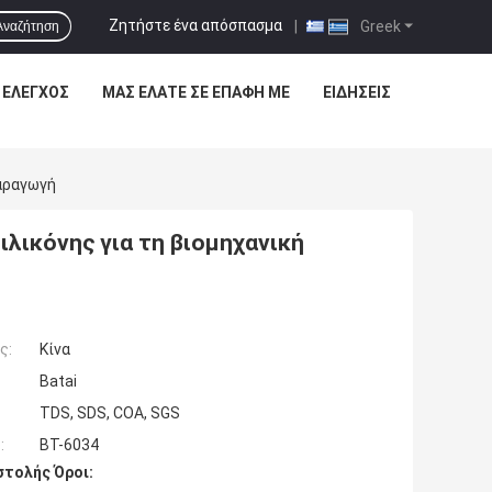
Ζητήστε ένα απόσπασμα
|
Greek
Αναζήτηση
 ΈΛΕΓΧΟΣ
ΜΑΣ ΕΛΆΤΕ ΣΕ ΕΠΑΦΉ ΜΕ
ΕΙΔΉΣΕΙΣ
Παραγωγή
ιλικόνης για τη βιομηχανική
ς:
Κίνα
Batai
TDS, SDS, COA, SGS
:
BT-6034
τολής Όροι: