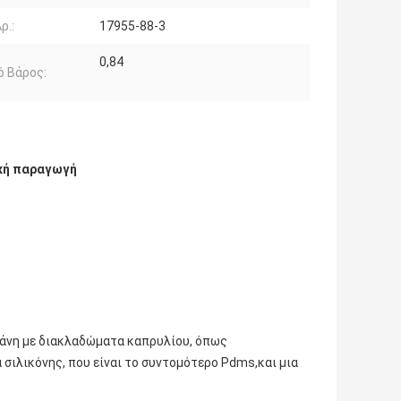
ρ.:
17955-88-3
0,84
ό Βάρος:
ική παραγωγή
ξάνη με διακλαδώματα καπρυλίου, όπως
 σιλικόνης, που είναι το συντομότερο Pdms,και μια