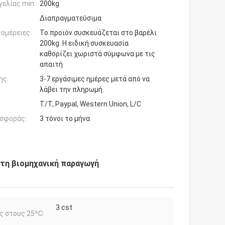
ελίας min:
200kg
Διαπραγματεύσιμα
ομέρειες:
Το προϊόν συσκευάζεται στο βαρέλι
200kg. Η ειδική συσκευασία
καθορίζει χωριστά σύμφωνα με τις
απαιτή
ης:
3-7 εργάσιμες ημέρες μετά από να
λάβει την πληρωμή.
T/T, Paypal, Western Union, L/C
σφοράς:
3 τόνοι το μήνα
α τη βιομηχανική παραγωγή
3 cst
ς στους 25ºC: