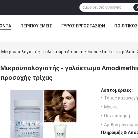
ΌΝΤΑ
ΠΕΡΊΠΟΥ ΕΜΕΊΣ
ΓΎΡΟΣ ΕΡΓΟΣΤΑΣΊΩΝ
ΠΟΙΟΤΙΚΌΣ
Μικροϋπολογιστής - Γαλάκτωμα Amodimethicone Για Το Πετρέλαιο 
Μικροϋπολογιστής - γαλάκτωμα Amodimethic
προσοχής τρίχας
Λεπτομέρειες:
Τόπος καταγωγή
Μάρκα:
Πιστοποίηση:
Αριθμό μοντέλου
Πληρωμής & Αποσ