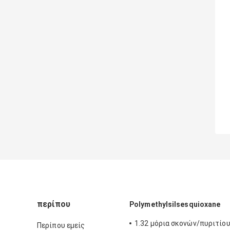
περίπου
Polymethylsilsesquioxane
1.32 μόρια σκονών/πυριτίου
Περίπου εμείς