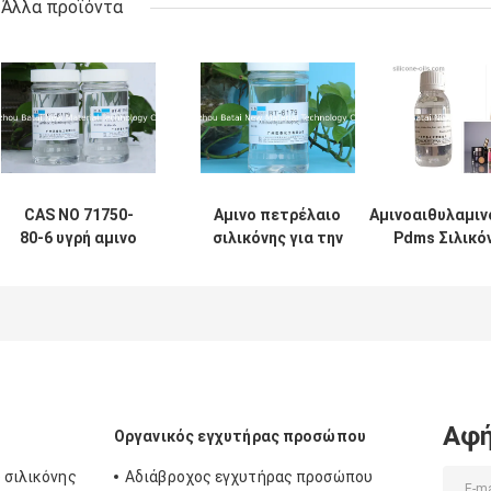
Άλλα προϊόντα
CAS ΝΟ 71750-
Αμινο πετρέλαιο
Αμινοαιθυλαμι
80-6 υγρή αμινο
σιλικόνης για την
Pdms Σιλικό
σιλικόνης
τρίχα,
υψηλής ιξώδο
διαπερατότητα
Aminoethylaminopropyl
διάρκεια 
αέρα πετρελαίου
έτη ζωής του
άριστη για την
προϊόντος στο ράφι
προσοχή τρίχας
σιλικόνης ρευστά 2
Αφή
Οργανικός εγχυτήρας προσώπου
 σιλικόνης
Αδιάβροχος εγχυτήρας προσώπου