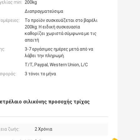
ελίας min:
200kg
Διαπραγματεύσιμα
ομέρειες:
Το προϊόν συσκευάζεται στο βαρέλι
200kg. Η ειδική συσκευασία
καθορίζει χωριστά σύμφωνα με τις
απαιτή
ης:
3-7 εργάσιμες ημέρες μετά από να
λάβει την πληρωμή.
T/T, Paypal, Western Union, L/C
σφοράς:
3 τόνοι το μήνα
ετρέλαιο σιλικόνης προσοχής τρίχας
εια ζωής:
2 Χρόνια