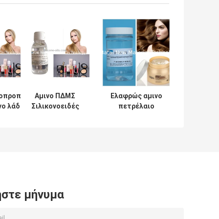
νοπροπύλη
Αμινο ΠΔΜΣ
Ελαφρώς αμινο
νο λάδι
Σιλικονοειδές
πετρέλαιο
υς 2 έτη
Λάδι
σιλικόνης Tdrbid
ζωής
Χαρακτηριστική
για το σαμπουάν,
Οσμή Άρωμα
εδαφοβελτιωτικό
Αριθμός CAS
τρίχας
71750-80-6
στε μήνυμα