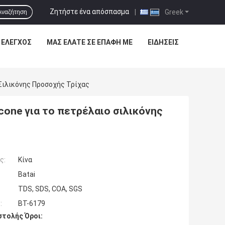
Ζητήστε ένα απόσπασμα
|
Greek
Αναζήτηση
 ΈΛΕΓΧΟΣ
ΜΑΣ ΕΛΆΤΕ ΣΕ ΕΠΑΦΉ ΜΕ
ΕΙΔΉΣΕΙΣ
Σιλικόνης Προσοχής Τρίχας
one για το πετρέλαιο σιλικόνης
ς:
Κίνα
Batai
TDS, SDS, COA, SGS
:
BT-6179
τολής Όροι: