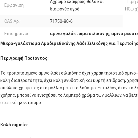
Άχρωμο ελαφρώς θολό και
Τιμή 
Εμφάνιση:
διαφανές υγρό
HCL/g)
CAS Αρ.:
71750-80-6
Επισημαίνω:
αμινο γαλάκτωμα σιλικόνης
,
αμινο ρευστ
Μικρο-γαλάκτωμα Αμοδιμεθικόνης Λάδι Σιλικόνης για Περιποίη
Περιγραφή Προϊόντος:
Το τροποποιημένο αμινο-λάδι σιλικόνης έχει χαρακτηριστικό αμινο-ο
καλή διαπερατότητα, έχει καλή ενυδατική και κυρτή επίδραση, χρησι
απώλεια χρώματος στα μαλλιά μετά το λούσιμο. Επιπλέον, όταν το λά
χρήσης, μπορεί να ενισχύσει το λαμπερό χρώμα των μαλλιών, να βελ
στατικό ηλεκτρισμό.
Καλό σημείο: