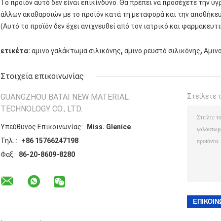
Το προϊόν αυτό δεν είναι επικίνδυνο. Θα πρέπει να προσέχετε την υ
άλλων ακαθαρσιών με το προϊόν κατά τη μεταφορά και την αποθήκευ
(Αυτό το προϊόν δεν έχει ανιχνευθεί από τον ιατρικό και φαρμακευτ
,
,
ετικέτα:
αμινο γαλάκτωμα σιλικόνης
αμινο ρευστό σιλικόνης
Αμιν
Στοιχεία επικοινωνίας
GUANGZHOU BATAI NEW MATERIAL
Στείλετε 
TECHNOLOGY CO., LTD.
Υπεύθυνος Επικοινωνίας:
Miss. Glenice
Τηλ.::
+86 15766247198
Φαξ:
86-20-8609-8280