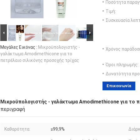
Ποσότητα παραγγ
Τιμή:
Συσκευασία λεπτ
Μεγάλες Εικόνας :
Μικροϋπολογιστής -
Χρόνος παράδοσ
γαλάκτωμα Amodimethicone για το
πετρέλαιο σιλικόνης προσοχής τρίχας
Όροι πληρωμής:
Δυνατότητα προ
Επικοινωνία
Μικροϋπολογιστής - γαλάκτωμα Amodimethicone για το π
περιγραφή
Καθαρότητα:
≥99,9%
Διάρκ