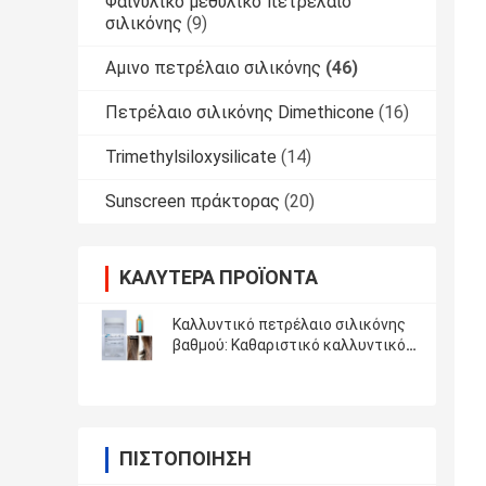
Φαινυλικό μεθυλικό πετρέλαιο
σιλικόνης
(9)
Αμινο πετρέλαιο σιλικόνης
(46)
Πετρέλαιο σιλικόνης Dimethicone
(16)
Trimethylsiloxysilicate
(14)
Sunscreen πράκτορας
(20)
ΚΑΛΎΤΕΡΑ ΠΡΟΪΌΝΤΑ
Καλλυντικό πετρέλαιο σιλικόνης
βαθμού: Καθαριστικό καλλυντικό
ακατέργαστο σαμπουάν υλικό
Amodimethicone BT-6179
χημικών ουσιών προσοχής τρίχας
ΠΙΣΤΟΠΟΊΗΣΗ