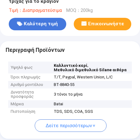
τρίχας για το κραγιόν
Τιμή：Διαπραγματεύσιμα
MOQ：200kg
Καλύτερη τιμή
Επικοινωνήστε
Περιγραφή Προϊόντων
,
Καλλυντικό κερί
Υψηλό φως
Μεθυλικό διμεθυλικό Silane αιθέρα
Όροι πληρωμής
T/T, Paypal, Western Union, L/C
Αριθμό μοντέλου
BT-8840-55
Δυνατότητα
3 τόνοι το μήνα
προσφοράς
Μάρκα
Batai
Πιστοποίηση
TDS, SDS, COA, SGS
Δείτε περισσότερων