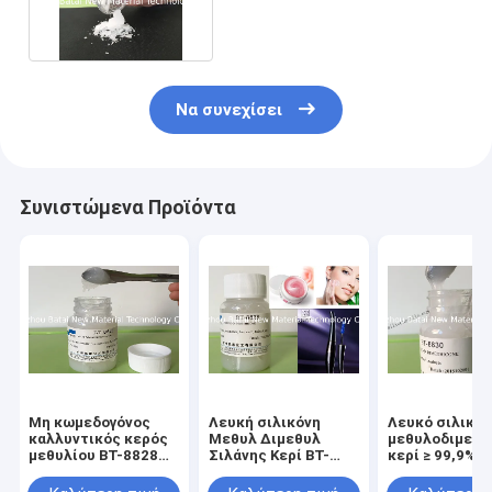
για το κραγιόν
Να συνεχίσει
Συνιστώμενα Προϊόντα
Μη κωμεδογόνος
Λευκή σιλικόνη
Λευκό σιλικόν
καλλυντικός κερός
Μεθυλ Διμεθυλ
μεθυλοδιμεθυ
μεθυλίου BT-8828
Σιλάνης Κερί BT-
κερί ≥ 99,9%
Λευκός έως
8828 Μη Φραγμένοι
αποτελεσματ
ελαφρώς κίτρινος
Πόροι
σύνθεση