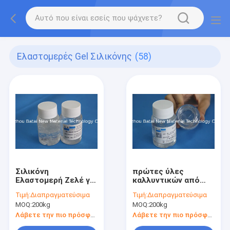
Ελαστομερές Gel Σιλικόνης
(58)
Σιλικόνη
πρώτες ύλες
Ελαστομερή Ζελέ για
καλλυντικών από
Κρέμα Φροντίδας
σιλικόνιοελαστομερές
Τιμή:
Διαπραγματεύσιμα
Τιμή:
Διαπραγματεύσιμα
Δέρματος
τζελ
MOQ:
200kg
MOQ:
200kg
Λάβετε την πιο πρόσφατη τιμή
Λάβετε την πιο πρόσφατη τιμή