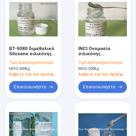
BT-9080 διμεθυλικό
INCI Ονομασία
Siloxane σιλικόνης
σιλικόνης
που διασυνδέει την
Ελαστομερές μείγμα
Τιμή:
Διαπραγματεύσιμα
Τιμή:
Διαπραγματεύσιμα
ισχυρή αίσθηση
1000000 - 2000000
MOQ:
200kg
MOQ:
200kg
σκονών πολυμερούς
ιξώδες BT-9080
μίγματος
Λάβετε την πιο πρόσφατη τιμή
Λάβετε την πιο πρόσφατη τιμή
Επικοινωνήστε
Επικοινωνήστε
Σπίτι
Προϊόντα
Περίπου εμείς