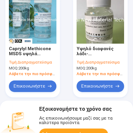
Caprylyl Methicone
Υψηλό διαφανές
MSDS υψηλά
λάδι-
διαφανή λάδι-
διασκορπισμένο
Τιμή:
Διαπραγματεύσιμα
Τιμή:
Διαπραγματεύσιμα
διασκορπισμένα
μίγμα ελαστομερούς
MOQ:
200kg
MOQ:
200kg
εφαρμοσμένα στην
σιλικόνης που
ουσία BT-9050
εφαρμόζεται στα
Λάβετε την πιο πρόσφατη τιμή
Λάβετε την πιο πρόσφατη τιμή
προϊόντα BT-9188
φροντίδας δέρματος
Επικοινωνήστε
Επικοινωνήστε
Εξοικονομήστε το χρόνο σας
Ας επικοινωνήσουμε μαζί σας με τα
καλύτερα προϊόντα.