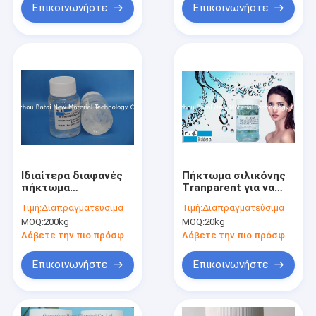
Επικοινωνήστε
Επικοινωνήστε
Ιδιαίτερα διαφανές
Πήκτωμα σιλικόνης
πήκτωμα
Tranparent για να
ελαστομερούς
παρέχει το
Τιμή:
Διαπραγματεύσιμα
Τιμή:
Διαπραγματεύσιμα
σιλικόνης για το
μεταξωτό
MOQ:
200kg
MOQ:
20kg
skincare και
συναίσθημα ως
προϊόντα σύνθεσης
καλλυντικό υλικό
Λάβετε την πιο πρόσφατη τιμή
Λάβετε την πιο πρόσφατη τιμή
BT-9055
BT-9055
Επικοινωνήστε
Επικοινωνήστε