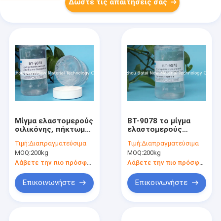
Δώστε τις απαιτήσεις σας
Μίγμα ελαστομερούς
BT-9078 το μίγμα
σιλικόνης, πήκτωμα
ελαστομερούς
ελαστομερούς
σιλικόνης φέρνει την
Τιμή:
Διαπραγματεύσιμα
Τιμή:
Διαπραγματεύσιμα
σιλικόνης που
αφή βελούδου/το μη
MOQ:
200kg
MOQ:
200kg
καλύπτει την
λιπαρό συναίσθημα
αποτελεσματικότητα
Λάβετε την πιο πρόσφατη τιμή
Λάβετε την πιο πρόσφατη τιμή
BT-9078 ρυτίδων
Επικοινωνήστε
Επικοινωνήστε