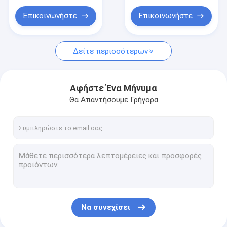
Αμινο πετρέλαιο σιλικόνης
9080 θέματος 60%
Εξαιρετικής
Διαχυσιμότητας
Επικοινωνήστε
Επικοινωνήστε
ΠΕΤΡΕΛΑΙΟ ΣΙΛΙΚΟΝΗΣ
Trimethylsiloxysilicate
Δείτε περισσότερων
Sunscreen πράκτορας
Αφήστε Ένα Μήνυμα
Θα Απαντήσουμε Γρήγορα
Να συνεχίσει