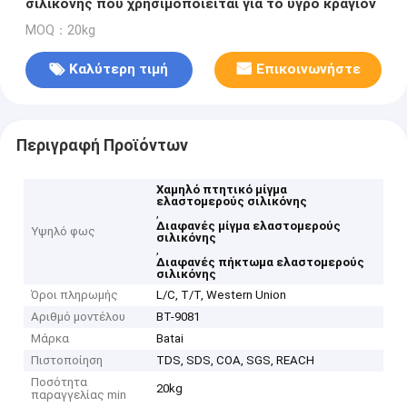
σιλικόνης που χρησιμοποιείται για το υγρό κραγιόν
MOQ：20kg
Καλύτερη τιμή
Επικοινωνήστε
Περιγραφή Προϊόντων
Χαμηλό πτητικό μίγμα
ελαστομερούς σιλικόνης
,
Διαφανές μίγμα ελαστομερούς
Υψηλό φως
σιλικόνης
,
Διαφανές πήκτωμα ελαστομερούς
σιλικόνης
Όροι πληρωμής
L/C, T/T, Western Union
Αριθμό μοντέλου
BT-9081
Μάρκα
Batai
Πιστοποίηση
TDS, SDS, COA, SGS, REACH
Ποσότητα
20kg
παραγγελίας min