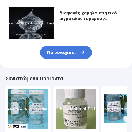
Διαφανές χαμηλό πτητικό
μίγμα ελαστομερούς
σιλικόνης που
χρησιμοποιείται για το υγρό
κραγιόν
Να συνεχίσει
Συνιστώμενα Προϊόντα