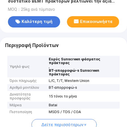
συστατικό BEMT πρακτόρων βελτιώνει την αξία
UVA PF με τη χαμηλή δόση
MOQ：25kg ανά τύμπανο
Καλύτερη τιμή
Επικοινωνήστε
Περιγραφή Προϊόντων
Ευρύς Sunscreen φάσματος
πράκτορας
Υψηλό φως
,
BT-απορροφώ-s Sunscreen
πράκτορας
Όροι πληρωμής
L/C, T/T, Western Union
Αριθμό μοντέλου
BT-απορροφώ-s
Δυνατότητα
15 τόνοι το μήνα
προσφοράς
Μάρκα
Batai
Πιστοποίηση
MSDS / TDS / COA
Δείτε περισσότερων