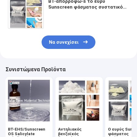
BT-απορροφώ-s το ευρύ
Sunscreen φάσματος συστατικό
BEMT πρακτόρων βελτιώνει την
αξία UVA PF με τη χαμηλή δόση
Να συνεχίσει
Συνιστώμενα Προϊόντα
BT-EHS/Sunscreen
Αντηλιακός
Ο ευρύς Suns
OS Salicylate
βενζοϊκός
φάσματος