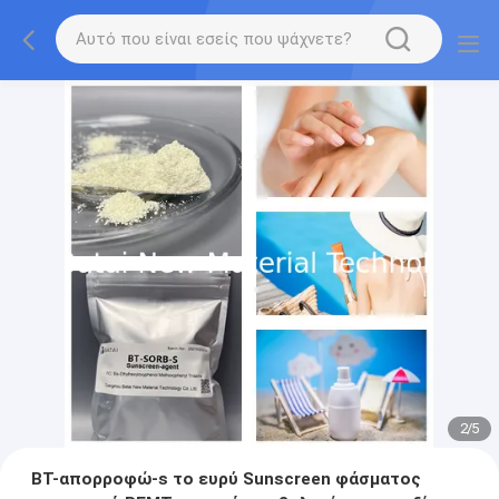
2
/
5
BT-απορροφώ-s το ευρύ Sunscreen φάσματος