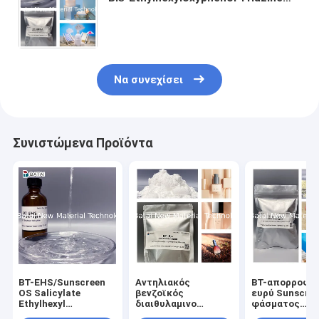
Προστίθεται σε αντηλιακά για να
απορροφά τις υπεριώδεις ακτίνες
Να συνεχίσει
Συνιστώμενα Προϊόντα
BT-EHS/Sunscreen
Αντηλιακός
BT-απορροφώ-
OS Salicylate
βενζοϊκός
ευρύ Sunscre
Ethylhexyl
διαιθυλαμινο
φάσματος
πρακτόρων
υδροξυβενζοϋλ
συστατικό B