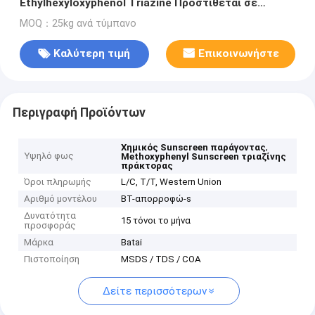
Ethylhexyloxyphenol Triazine Προστίθεται σε
αντηλιακά για να απορροφά τις υπεριώδεις ακτίνες
MOQ：25kg ανά τύμπανο
Καλύτερη τιμή
Επικοινωνήστε
Περιγραφή Προϊόντων
,
Χημικός Sunscreen παράγοντας
Υψηλό φως
Methoxyphenyl Sunscreen τριαζίνης
πράκτορας
Όροι πληρωμής
L/C, T/T, Western Union
Αριθμό μοντέλου
BT-απορροφώ-s
Δυνατότητα
15 τόνοι το μήνα
προσφοράς
Μάρκα
Batai
Πιστοποίηση
MSDS / TDS / COA
Δείτε περισσότερων