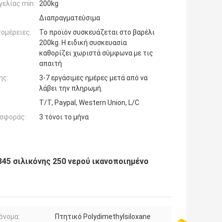
ελίας min:
200kg
Διαπραγματεύσιμα
ομέρειες:
Το προϊόν συσκευάζεται στο βαρέλι
200kg. Η ειδική συσκευασία
καθορίζει χωριστά σύμφωνα με τις
απαιτή
ης:
3-7 εργάσιμες ημέρες μετά από να
λάβει την πληρωμή.
T/T, Paypal, Western Union, L/C
σφοράς:
3 τόνοι το μήνα
45 σιλικόνης 250 νερού ικανοποιημένο
όνομα:
Πτητικό Polydimethylsiloxane