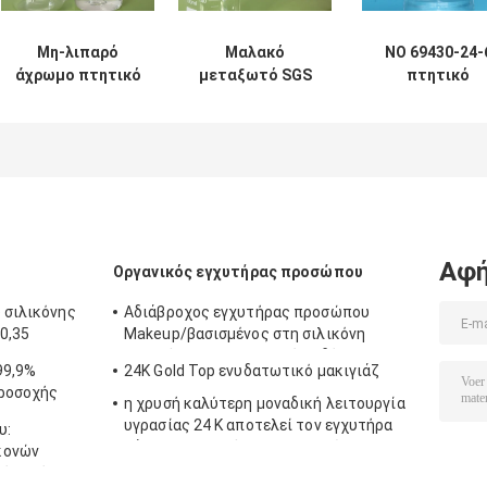
Μη-λιπαρό
Μαλακό
ΝΟ 69430-24-
άχρωμο πτητικό
μεταξωτό SGS
πτητικό
πετρέλαιο
αισθήματος TDS
πετρέλαιο
σιλικόνης
διαφανούς υγρού
σιλικόνης CAS
συμβατό με τα
σιλικόνης
όνομα
καλλυντικά
δέρματος
Cyclopentasilox
συστατικά
πετρελαίου
INCI
φροντίδας
Αφή
Οργανικός εγχυτήρας προσώπου
 σιλικόνης
Αδιάβροχος εγχυτήρας προσώπου
0,35
Makeup/βασισμένος στη σιλικόνη
εγχυτήρας για το ελαιούχο δέρμα
99,9%
24K Gold Top ενυδατωτικό μακιγιάζ
προσοχής
η χρυσή καλύτερη μοναδική λειτουργία
υγρασίας 24 Κ αποτελεί τον εγχυτήρα
υ:
βάσεων με το πήκτωμα πυριτίου
κονών
μέσο μέγεθος