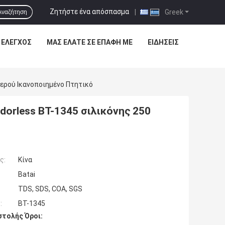
Ζητήστε ένα απόσπασμα
|
Greek
Αναζήτηση
 ΈΛΕΓΧΟΣ
ΜΑΣ ΕΛΆΤΕ ΣΕ ΕΠΑΦΉ ΜΕ
ΕΙΔΉΣΕΙΣ
ερού Ικανοποιημένο Πτητικό
orless BT-1345 σιλικόνης 250
ς:
Κίνα
Batai
TDS, SDS, COA, SGS
:
BT-1345
τολής Όροι: