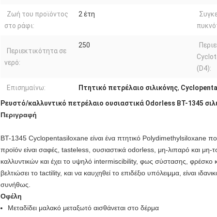
Ζωή του προϊόντος
2 έτη
Συγκ
στο ράφι:
πυκνό
250
Περιε
Περιεκτικότητα σε
Cyclot
νερό:
(D4):
Επισημαίνω:
Πτητικό πετρέλαιο σιλικόνης
,
Cyclopenta
Ρευστό/καλλυντικό πετρέλαιο ουσιαστικά Odorless BT-1345 σιλ
Περιγραφή
BT-1345 Cyclopentasiloxane είναι ένα πτητικό Polydimethylsiloxane π
προϊόν είναι σαφές, tasteless, ουσιαστικά odorless, μη-λιπαρό και μ
καλλυντικών και έχει το υψηλό intermiscibility, φως σύστασης, φρέσκο 
βελτιώσει το tactility, και να καυχηθεί το επιδέξιο υπόλειμμα, είναι ιδ
συνήθως.
Οφέλη
Μεταδίδει μαλακό μεταξωτό αισθάνεται στο δέρμα