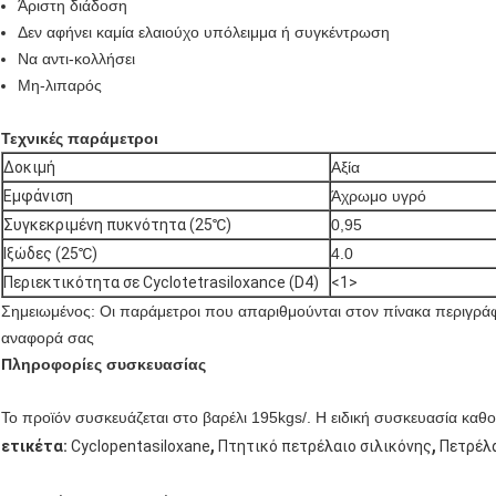
Άριστη διάδοση
Δεν αφήνει καμία ελαιούχο υπόλειμμα ή συγκέντρωση
Να αντι-κολλήσει
Μη-λιπαρός
Τεχνικές παράμετροι
Δοκιμή
Αξία
Εμφάνιση
Άχρωμο υγρό
Συγκεκριμένη πυκνότητα (25℃)
0,95
Ιξώδες (25℃)
4.0
Περιεκτικότητα σε Cyclotetrasiloxance (D4)
<1>
Σημειωμένος: Οι παράμετροι που απαριθμούνται στον πίνακα περιγράφου
αναφορά σας
Πληροφορίες συσκευασίας
Το προϊόν συσκευάζεται στο βαρέλι 195kgs/. Η ειδική συσκευασία καθο
,
,
ετικέτα:
Cyclopentasiloxane
Πτητικό πετρέλαιο σιλικόνης
Πετρέλα