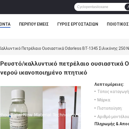
ΌΝΤΑ
ΠΕΡΊΠΟΥ ΕΜΕΊΣ
ΓΎΡΟΣ ΕΡΓΟΣΤΑΣΊΩΝ
ΠΟΙΟΤΙΚΌΣ
αλλυντικό Πετρέλαιο Ουσιαστικά Odorless BT-1345 Σιλικόνης 250 Ν
Ρευστό/καλλυντικό πετρέλαιο ουσιαστικά Od
νερού ικανοποιημένο πτητικό
Λεπτομέρειες:
Τόπος καταγωγή
Μάρκα:
Πιστοποίηση:
Αριθμό μοντέλου
Πληρωμής & Αποσ