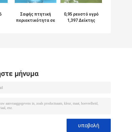
6
Σαφής πτητική
0,95 ρευστό υγρό
περιεκτικότητα σε
1,397 Δείκτης
πετρέλαιο
διάθλασης
/
σιλικόνης χαμηλού
σιλικόνης
ιξώδους <1.0
συγκεκριμένης
ane
Cyclotetrasiloxance
πυκνότητας
πτητικό
στε μήνυμα