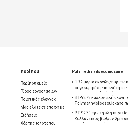
περίπου
Polymethylsilsesquioxane
1.32 μόρια σκονών/πυριτίου
Περίπου εμείς
συγκεκριμένης πυκνότητας 
Γύρος εργοστασίων
φαινόμενο ειδικό βάρος
BT-9273 καλλυντική σκόνη 
Ποιοτικός έλεγχος
Polymethylsilsesquioxane 
Μας ελάτε σε επαφή με
αγνότητα
BT-9272 πρώτη ύλη πυριτίο
Ειδήσεις
Καλλυντικός βαθμός 2μm σ
Χάρτης ιστότοπου
οξειδίων πυριτίου Makeup 