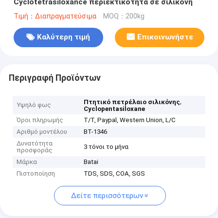
Cyclotetrasiloxance περιεκτικότητα σε σιλικόνη
Τιμή：Διαπραγματεύσιμα
MOQ：200kg
Καλύτερη τιμή
Επικοινωνήστε
Περιγραφή Προϊόντων
,
Πτητικό πετρέλαιο σιλικόνης
Υψηλό φως
Cyclopentasiloxane
Όροι πληρωμής
T/T, Paypal, Western Union, L/C
Αριθμό μοντέλου
BT-1346
Δυνατότητα
3 τόνοι το μήνα
προσφοράς
Μάρκα
Batai
Πιστοποίηση
TDS, SDS, COA, SGS
Δείτε περισσότερων