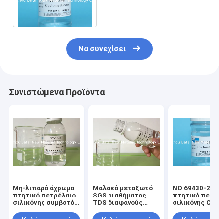
Cyclotetrasiloxance
περιεκτικότητα σε
σιλικόνη
Να συνεχίσει
Συνιστώμενα Προϊόντα
Μη-λιπαρό άχρωμο
Μαλακό μεταξωτό
ΝΟ 69430-24-
πτητικό πετρέλαιο
SGS αισθήματος
πτητικό πετρ
σιλικόνης συμβατό
TDS διαφανούς
σιλικόνης CAS
με τα καλλυντικά
υγρού σιλικόνης
όνομα
συστατικά
δέρματος
Cyclopentasil