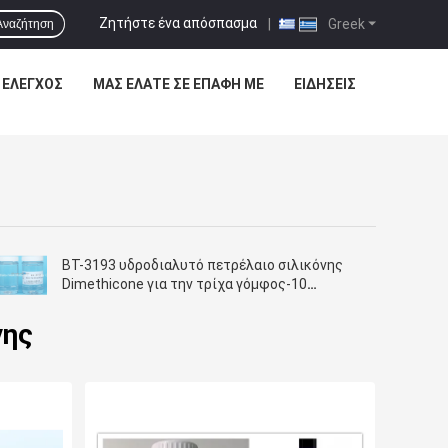
Ζητήστε ένα απόσπασμα
|
Greek
Αναζήτηση
 ΈΛΕΓΧΟΣ
ΜΑΣ ΕΛΆΤΕ ΣΕ ΕΠΑΦΉ ΜΕ
ΕΙΔΉΣΕΙΣ
BT-3193 υδροδιαλυτό πετρέλαιο σιλικόνης
Dimethicone για την τρίχα γόμφος-10
Dimethicone
νης