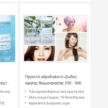
Προσιτό υδροδιαλυτό ιξώδες
ρής/
υψηλής θερμοκρασίας 250 - 500
BT-3193 πετρελαίου σιλικόνης
hicone
Ταξινόμηση:Καλλυντική πρώτη ύλη
άλλο όνομα:Γόμφος-10 Dimethicone
ΤΟΣ
Apperance:Διαφανές υγρό