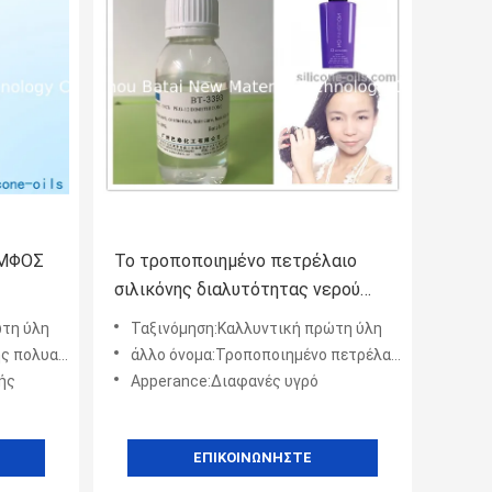
ΟΜΦΟΣ
Το τροποποιημένο πετρέλαιο
σιλικόνης διαλυτότητας νερού
ύ 10
άφλεκτο μειώνει την ένταση
ώτη ύλη
Ταξινόμηση:Καλλυντική πρώτη ύλη
επιφάνειας
λυαιθέρων
άλλο όνομα:Τροποποιημένο πετρέλαιο σιλικόνης διαλυτότητας νερού
ής
Apperance:Διαφανές υγρό
ΕΠΙΚΟΙΝΩΝΉΣΤΕ