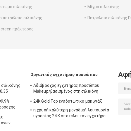
κτωμα σιλικόνης
Μίγμα σιλικόνης
ο πετρέλαιο σιλικόνης
Πετρέλαιο σιλικόνης 
creen πράκτορας
Αφή
Οργανικός εγχυτήρας προσώπου
 σιλικόνης
Αδιάβροχος εγχυτήρας προσώπου
0,35
Makeup/βασισμένος στη σιλικόνη
εγχυτήρας για το ελαιούχο δέρμα
99,9%
24K Gold Top ενυδατωτικό μακιγιάζ
προσοχής
η χρυσή καλύτερη μοναδική λειτουργία
υγρασίας 24 Κ αποτελεί τον εγχυτήρα
υ:
βάσεων με το πήκτωμα πυριτίου
κονών
μέσο μέγεθος