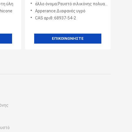
99% για τα σαπούνια ξυρίσματος/
ώτη ύλη
άλλο όνομα:Ρευστό σιλικόνης πολυαιθέρων
τα σαμπουάν BT-3193
hicone
Apperance:Διαφανές υγρό
CAS αριθ.:68937-54-2
ΕΠΙΚΟΙΝΩΝΉΣΤΕ
κόνης
ευστό