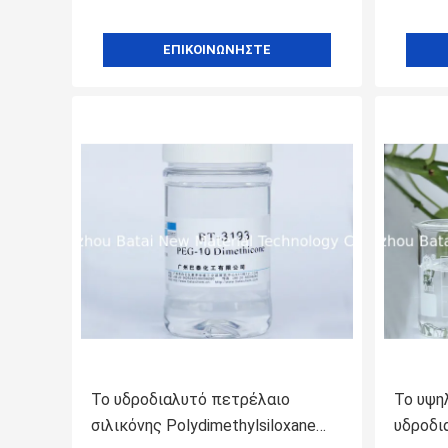
ΕΠΙΚΟΙΝΩΝΉΣΤΕ
Το υδροδιαλυτό πετρέλαιο
Το υψη
σιλικόνης Polydimethylsiloxane
υδροδι