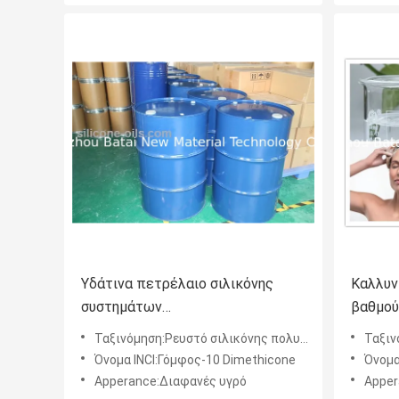
Υδάτινα πετρέλαιο σιλικόνης
Καλλυν
συστημάτων
βαθμού
υδροδιαλυτά/Copolymer ρευστό
μεγάλη
Ταξινόμηση:Ρευστό σιλικόνης πολυαιθέρων
Ταξιν
σιλικόνης πολυαιθέρων
Όνομα INCI:Γόμφος-10 Dimethicone
Όνομα
Apperance:Διαφανές υγρό
Apper