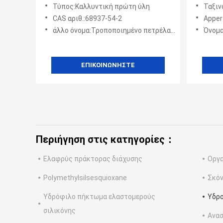
τροποποίησε 1,40 το Δείκτη
ειδικεύ
Τύπος:Καλλυντική πρώτη ύλη
Ταξινό
διάθλασης BT-3193
συστήμ
CAS αριθ.:68937-54-2
Apper
άλλο όνομα:Τροποποιημένο πετρέλαιο σιλικόνης
Όνομα
ΕΠΙΚΟΙΝΩΝΉΣΤΕ
Περιήγηση στις κατηγορίες：
Ελαφρύς πράκτορας διάχυσης
Οργα
Polymethylsilsesquioxane
Σκόν
Υδρόφιλο πήκτωμα ελαστομερούς
Υδρο
σιλικόνης
Ανασ