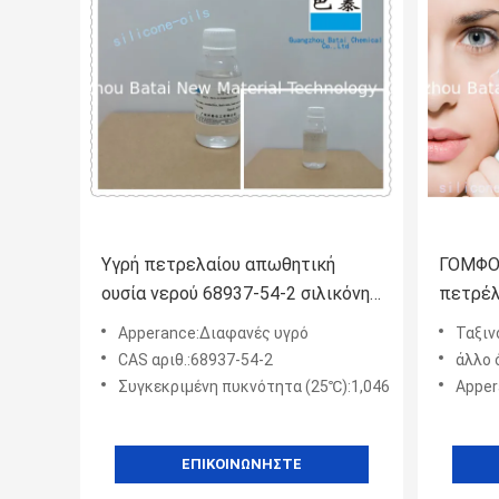
Υγρή πετρελαίου απωθητική
ΓΟΜΦΟΣ
ουσία νερού 68937-54-2 σιλικόνης
πετρέλ
ρευστή άριστη
Dimeth
Apperance:Διαφανές υγρό
Ταξιν
CAS αριθ.:68937-54-2
άλλο ό
Συγκεκριμένη πυκνότητα (25℃):1,046
Apper
ΕΠΙΚΟΙΝΩΝΉΣΤΕ