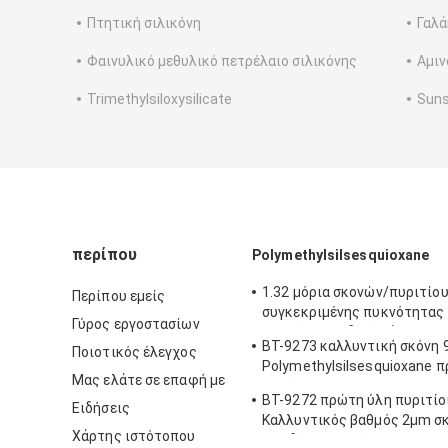
Πτητική σιλικόνη
Γαλά
Φαινυλικό μεθυλικό πετρέλαιο σιλικόνης
Αμιν
Trimethylsiloxysilicate
Suns
περίπου
Polymethylsilsesquioxane
1.32 μόρια σκονών/πυριτίου
Περίπου εμείς
συγκεκριμένης πυκνότητας 
Γύρος εργοστασίων
φαινόμενο ειδικό βάρος
BT-9273 καλλυντική σκόνη 
Ποιοτικός έλεγχος
Polymethylsilsesquioxane 
Μας ελάτε σε επαφή με
αγνότητα
BT-9272 πρώτη ύλη πυριτίο
Ειδήσεις
Καλλυντικός βαθμός 2μm σ
Χάρτης ιστότοπου
οξειδίων πυριτίου Makeup 