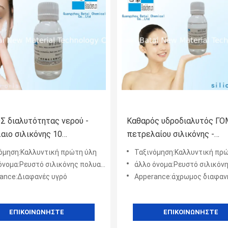
 διαλυτότητας νερού -
Καθαρός υδροδιαλυτός Γ
αιο σιλικόνης 10
πετρελαίου σιλικόνης -
icone στα σαμπουάν
καλλυντική σιλικόνη βαθμο
όμηση:Καλλυντική πρώτη ύλη
Ταξινόμηση:Καλλυντική πρ
Dimethicone για το δέρμα
νομα:Ρευστό σιλικόνης πολυαιθέρων
άλλο όνομα:Ρευστό σιλικόνης πο
ance:Διαφανές υγρό
Apperance:άχρωμος διαφαν
ΕΠΙΚΟΙΝΩΝΉΣΤΕ
ΕΠΙΚΟΙΝΩΝΉΣΤΕ