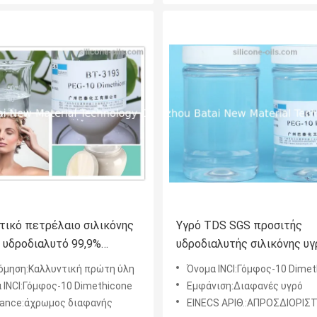
τικό πετρέλαιο σιλικόνης
Υγρό TDS SGS προσιτής
 υδροδιαλυτό 99,9%
υδροδιαλυτής σιλικόνης υγ
 βελτίωση αγνότητας
διαφανούς σιλικόνης
όμηση:Καλλυντική πρώτη ύλη
Όνομα INCI:Γόμφος-10 Dimet
 INCI:Γόμφος-10 Dimethicone
Εμφάνιση:Διαφανές υγρό
ance:άχρωμος διαφανής
EINECS ΑΡΙΘ.:ΑΠΡΟΣΔΙΟΡΙΣ