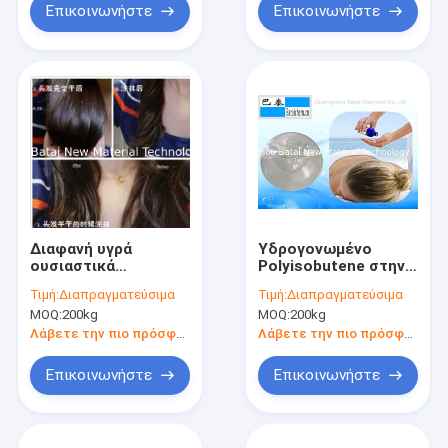
Επικοινωνήστε
Επικοινωνήστε
Διαφανή υγρά
Υδρογονωμένο
ουσιαστικά
Polyisobutene στην
πετρέλαια για την
τρίχα ζημίας στη
Τιμή:
Διαπραγματεύσιμα
Τιμή:
Διαπραγματεύσιμα
τρίχα, προϊόντα
βελτίωση της
MOQ:
200kg
MOQ:
200kg
πετρελαίου BT-1169
απόδοσης
τρίχας
Λάβετε την πιο πρόσφατη τιμή
Λάβετε την πιο πρόσφατη τιμή
Επικοινωνήστε
Επικοινωνήστε