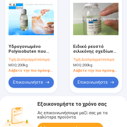
Υδρογονωμένο
Ειδικό ρευστό
Polyisobuten που
σιλικόνης σχεδίων
εφαρμόζεται στα
καλωδίων για τη
Τιμή:
Διαπραγματεύσιμα
Τιμή:
Διαπραγματεύσιμα
προϊόντα
φροντίδα δέρματος
MOQ:
200kg
MOQ:
200kg
πετρελαίου CAS
CAS ΝΟ 63148-62-9
68551-20-2 9016-00-
Λάβετε την πιο πρόσφατη τιμή
Λάβετε την πιο πρόσφατη τιμή
6 τρίχας
Επικοινωνήστε
Επικοινωνήστε
Εξοικονομήστε το χρόνο σας
Ας επικοινωνήσουμε μαζί σας με τα
καλύτερα προϊόντα.