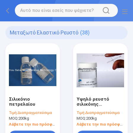
Μεταξωτό Ελαστικό Ρευστό
(38)
Σιλικόνιο
Υψηλό ρευστό
πετρελαίου
σιλικόνης
Dimethicone
Τιμή:
Διαπραγματεύσιμα
Τιμή:
Διαπραγματεύσιμα
σχεδίων καλωδίων
MOQ:
200kg
MOQ:
200kg
ιξώδους για τη φάση
πετρελαίου/τη
Λάβετε την πιο πρόσφατη τιμή
Λάβετε την πιο πρόσφατη τιμή
φροντίδα δέρματος