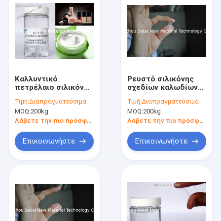
Καλλυντικό
Ρευστό σιλικόνης
πετρέλαιο σιλικόνης
σχεδίων καλωδίων
σχεδίων καλωδίων
υψηλής αγνότητας/
Τιμή:
Διαπραγματεύσιμα
Τιμή:
Διαπραγματεύσιμα
BT-1165 ελαφριά
ουσιαστικό
MOQ:
200kg
MOQ:
200kg
ομαλή υγρή αίσθηση
πετρέλαιο άχρωμα
BT-1165 τρίχας
Λάβετε την πιο πρόσφατη τιμή
Λάβετε την πιο πρόσφατη τιμή
Επικοινωνήστε
Επικοινωνήστε
Σπίτι
Προϊόντα
Περίπου εμείς