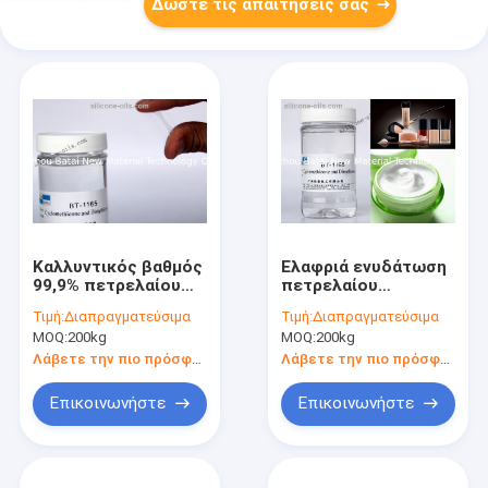
Δώστε τις απαιτήσεις σας
Καλλυντικός βαθμός
Ελαφριά ενυδάτωση
99,9% πετρελαίου
πετρελαίου
σιλικόνης σχεδίων
σιλικόνης
Τιμή:
Διαπραγματεύσιμα
Τιμή:
Διαπραγματεύσιμα
καλωδίων χαμηλού
Cyclohexasiloxane
MOQ:
200kg
MOQ:
200kg
ιξώδους
C13-16 Isoparaffin
αποτελεσματική
σχεδίων καλωδίων
Λάβετε την πιο πρόσφατη τιμή
Λάβετε την πιο πρόσφατη τιμή
σύνθεση
Επικοινωνήστε
Επικοινωνήστε