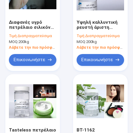
Γύρος εργοστασίων
Ποιοτικός έλεγχος
Διαφανές υγρό
Υψηλή καλλυντική
πετρέλαιο σιλικόνης
ρευστή άριστη
Μας ελάτε σε επαφή με
σχεδίων καλωδίων
εμμονή BT-1165
Τιμή:
Διαπραγματεύσιμα
Τιμή:
Διαπραγματεύσιμα
για SGS φροντίδας
πετρελαίου/
MOQ:
200kg
MOQ:
200kg
TDS τρίχας/
σιλικόνης σχεδίων
Ειδήσεις
δέρματος
καλωδίων σιλικόνης
Λάβετε την πιο πρόσφατη τιμή
Λάβετε την πιο πρόσφατη τιμή
ιξώδους
Επικοινωνήστε
Επικοινωνήστε
Ελαφρύς πράκτορας διάχυσης
Οργανικός εγχυτήρας προσώπου
Caprylyl Methicone
Polymethylsilsesquioxane
Σκόνη σιλικόνης
Tasteless πετρέλαιο
BT-1162