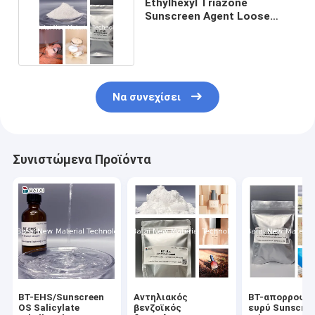
Ethylhexyl Triazone
Sunscreen Agent Loose
Powder με υψηλή τιμή SPF
Να συνεχίσει
Συνιστώμενα Προϊόντα
BT-EHS/Sunscreen
Αντηλιακός
BT-απορροφώ-
OS Salicylate
βενζοϊκός
ευρύ Sunscre