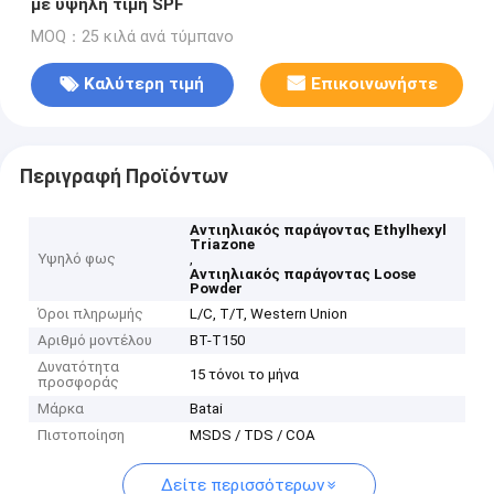
με υψηλή τιμή SPF
MOQ：25 κιλά ανά τύμπανο
Καλύτερη τιμή
Επικοινωνήστε
Περιγραφή Προϊόντων
Αντιηλιακός παράγοντας Ethylhexyl
Triazone
Υψηλό φως
,
Αντιηλιακός παράγοντας Loose
Powder
Όροι πληρωμής
L/C, T/T, Western Union
Αριθμό μοντέλου
BT-T150
Δυνατότητα
15 τόνοι το μήνα
προσφοράς
Μάρκα
Batai
Πιστοποίηση
MSDS / TDS / COA
Δείτε περισσότερων