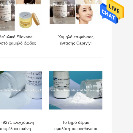
εθυλικό Siloxane
Χαμηλό επιφάνειας
υστό χαμηλό ιξώδες
έντασης Caprylyl
rylyl Methicone 3cst
μοναδικό φως
πετρελαίου σιλικόνης
καλλυντικό
ΎΤΕΡΗ ΤΙΜΉ
ΚΑΛΎΤΕΡΗ ΤΙΜΉ
T-9271 ελεγχόμενη
Το ξηρό δέρμα
πετρέλαιο σκόνη
ομαλότητας αισθάνεται