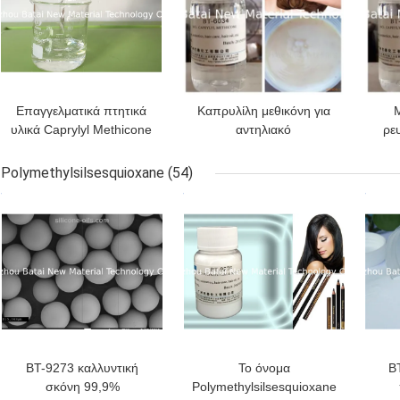
Επαγγελματικά πτητικά
Καπρυλίλη μεθικόνη για
Μ
υλικά Caprylyl Methicone
αντηλιακό
ρε
3 Cst ιξώδες
Cap
Polymethylsilsesquioxane
(54)
ΚΑΛΎΤΕΡΗ ΤΙΜΉ
ΚΑΛΎΤΕΡΗ ΤΙΜΉ
ΚΑΛ
BT-9273 καλλυντική
Το όνομα
B
σκόνη 99,9%
Polymethylsilsesquioxane