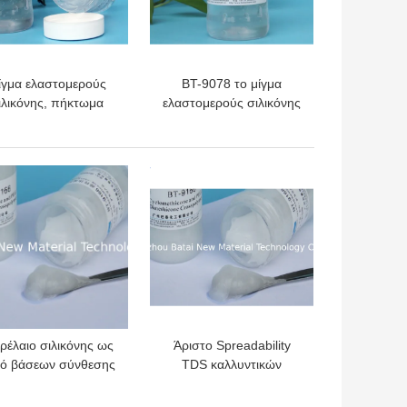
ίγμα ελαστομερούς
BT-9078 το μίγμα
ιλικόνης, πήκτωμα
ελαστομερούς σιλικόνης
στομερούς σιλικόνης
φέρνει την αφή
που καλύπτει την
βελούδου/το μη λιπαρό
τελεσματικότητα BT-
συναίσθημα
ΎΤΕΡΗ ΤΙΜΉ
ΚΑΛΎΤΕΡΗ ΤΙΜΉ
9078 ρυτίδων
ρέλαιο σιλικόνης ως
Άριστο Spreadability
κό βάσεων σύνθεσης
TDS καλλυντικών
καλλυντικό μίγμα BT-
βαθμού σιλικόνης
9166 σιλικόνης
πηκτωμάτων