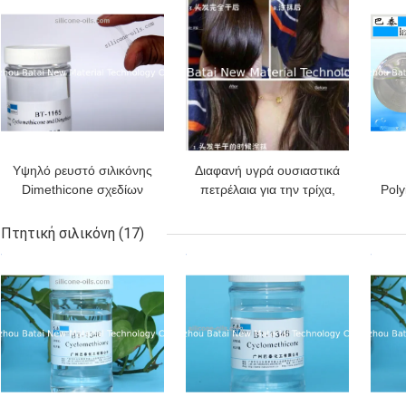
Υψηλό ρευστό σιλικόνης
Διαφανή υγρά ουσιαστικά
Dimethicone σχεδίων
πετρέλαια για την τρίχα,
Poly
καλωδίων ιξώδους για τη
προϊόντα πετρελαίου BT-
ζημ
φάση πετρελαίου/τη
1169 τρίχας
Πτητική σιλικόνη
(17)
φροντίδα δέρματος
ΚΑΛΎΤΕΡΗ ΤΙΜΉ
ΚΑΛΎΤΕΡΗ ΤΙΜΉ
ΚΑΛ