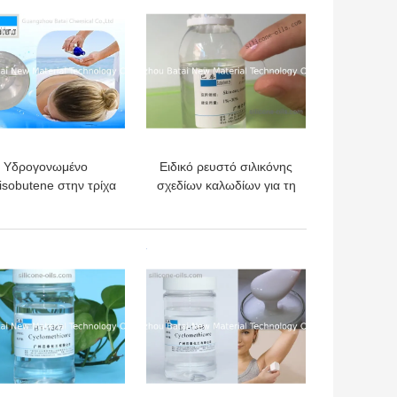
Υδρογονωμένο
Ειδικό ρευστό σιλικόνης
isobutene στην τρίχα
σχεδίων καλωδίων για τη
ίας στη βελτίωση της
φροντίδα δέρματος CAS
απόδοσης
ΝΟ 63148-62-9
ΎΤΕΡΗ ΤΙΜΉ
ΚΑΛΎΤΕΡΗ ΤΙΜΉ