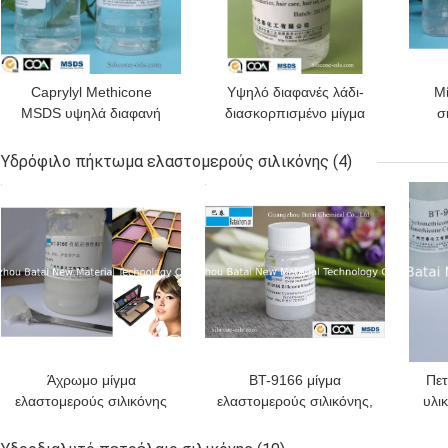
Caprylyl Methicone
Υψηλό διαφανές λάδι-
Μ
MSDS υψηλά διαφανή
διασκορπισμένο μίγμα
σ
λάδι-διασκορπισμένα
ελαστομερούς σιλικόνης
ελα
εφαρμοσμένα στην ουσία
που εφαρμόζεται στα
Υδρόφιλο πήκτωμα ελαστομερούς σιλικόνης
(4)
BT-9050
προϊόντα BT-9188
απο
ΚΑΛΎΤΕΡΗ ΤΙΜΉ
ΚΑΛΎΤΕΡΗ ΤΙΜΉ
ΚΑΛ
φροντίδας δέρματος
Άχρωμο μίγμα
BT-9166 μίγμα
Πετ
ελαστομερούς σιλικόνης
ελαστομερούς σιλικόνης,
υλι
για τις πρώτες ύλες BT-
πετρέλαιο σιλικόνης ως
στο 
9166 προσωπικής
υλικό βάσεων σύνθεσης