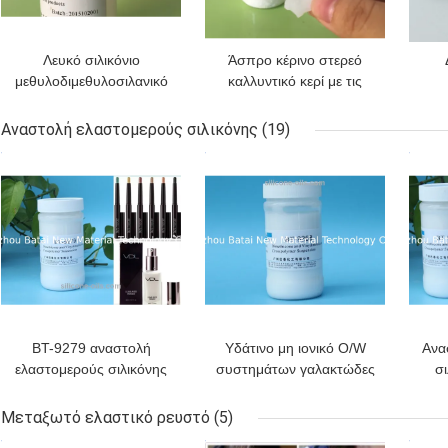
Λευκό σιλικόνιο
Άσπρο κέρινο στερεό
μεθυλοδιμεθυλοσιλανικό
καλλυντικό κερί με τις
κερί ≥ 99,9%
χημικές ουσίες
πετ
αποτελεσματική σύνθεση
ακατέργαστες
π
Αναστολή ελαστομερούς σιλικόνης
(19)
ΚΑΛΎΤΕΡΗ ΤΙΜΉ
ΚΑΛΎΤΕΡΗ ΤΙΜΉ
ΚΑΛ
BT-9279 αναστολή
Υδάτινο μη ιονικό O/W
Ανα
ελαστομερούς σιλικόνης
συστημάτων γαλακτώδες
σι
για την κρέμα
άσπρο υγρό αναστολής
ματιών/Sunscreen
γαλακτώματος σιλικόνης
Μεταξωτό ελαστικό ρευστό
(5)
δερμάτων
γα
ΚΑΛΎΤΕΡΗ ΤΙΜΉ
ΚΑΛΎΤΕΡΗ ΤΙΜΉ
ΚΑΛ