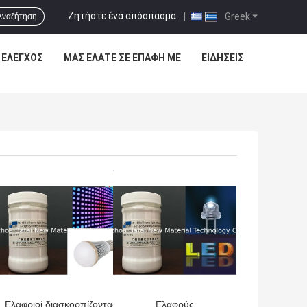
Ζητήστε ένα απόσπασμα
|
Greek
Αναζήτηση
 ΈΛΕΓΧΟΣ
ΜΑΣ ΕΛΆΤΕ ΣΕ ΕΠΑΦΉ ΜΕ
ΕΙΔΉΣΕΙΣ
ΎΤΕΡΗ ΤΙΜΉ
ΚΑΛΎΤΕΡΗ ΤΙΜΉ
Ελαφριοί διασκορπίζοντας
Ελαφρύς