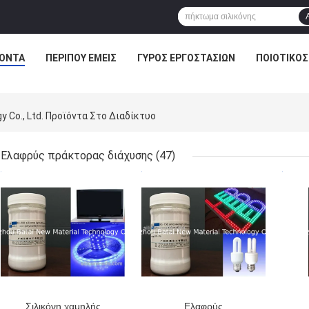
ΌΝΤΑ
ΠΕΡΊΠΟΥ ΕΜΕΊΣ
ΓΎΡΟΣ ΕΡΓΟΣΤΑΣΊΩΝ
ΠΟΙΟΤΙΚΌΣ
y Co., Ltd. Προϊόντα Στο Διαδίκτυο
Ελαφρύς πράκτορας διάχυσης
(47)
ΚΑΛΎΤΕΡΗ ΤΙΜΉ
ΚΑΛΎΤΕΡΗ ΤΙΜΉ
ΚΑΛ
Σιλικόνη χαμηλής
Ελαφρύς